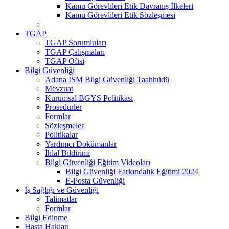
Kamu Görevlileri Etik Davranış İlkeleri
Kamu Görevlileri Etik Sözleşmesi
TGAP
TGAP Sorumluları
TGAP Çalışmaları
TGAP Ofisi
Bilgi Güvenliği
Adana İSM Bilgi Güvenliği Taahhüdü
Mevzuat
Kurumsal BGYS Politikası
Prosedürler
Formlar
Sözleşmeler
Politikalar
Yardımcı Dokümanlar
İhlal Bildirimi
Bilgi Güvenliği Eğitim Videoları
Bilgi Güvenliği Farkındalık Eğitimi 2024
E-Posta Güvenliği
İş Sağlığı ve Güvenliği
Talimatlar
Formlar
Bilgi Edinme
Hasta Hakları