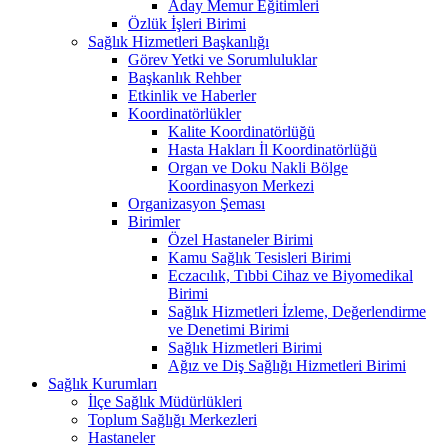
Aday Memur Eğitimleri
Özlük İşleri Birimi
Sağlık Hizmetleri Başkanlığı
Görev Yetki ve Sorumluluklar
Başkanlık Rehber
Etkinlik ve Haberler
Koordinatörlükler
Kalite Koordinatörlüğü
Hasta Hakları İl Koordinatörlüğü
Organ ve Doku Nakli Bölge
Koordinasyon Merkezi
Organizasyon Şeması
Birimler
Özel Hastaneler Birimi
Kamu Sağlık Tesisleri Birimi
Eczacılık, Tıbbi Cihaz ve Biyomedikal
Birimi
Sağlık Hizmetleri İzleme, Değerlendirme
ve Denetimi Birimi
Sağlık Hizmetleri Birimi
Ağız ve Diş Sağlığı Hizmetleri Birimi
Sağlık Kurumları
İlçe Sağlık Müdürlükleri
Toplum Sağlığı Merkezleri
Hastaneler