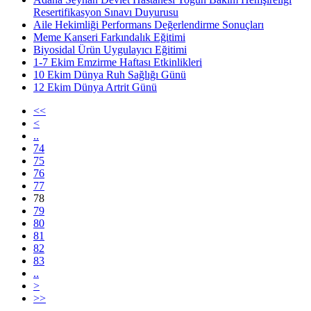
Resertifikasyon Sınavı Duyurusu
Aile Hekimliği Performans Değerlendirme Sonuçları
Meme Kanseri Farkındalık Eğitimi
Biyosidal Ürün Uygulayıcı Eğitimi
1-7 Ekim Emzirme Haftası Etkinlikleri
10 Ekim Dünya Ruh Sağlığı Günü
12 Ekim Dünya Artrit Günü
<<
<
..
74
75
76
77
78
79
80
81
82
83
..
>
>>