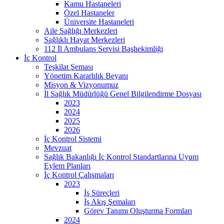
Kamu Hastaneleri
Özel Hastaneler
Üniversite Hastaneleri
Aile Sağlığı Merkezleri
Sağlıklı Hayat Merkezleri
112 İl Ambulans Servisi Başhekimliği
İç Kontrol
Teşkilat Şeması
Yönetim Kararlılık Beyanı
Misyon & Vizyonumuz
İl Sağlık Müdürlüğü Genel Bilgilendirme Dosyası
2023
2024
2025
2026
İç Kontrol Sistemi
Mevzuat
Sağlık Bakanlığı İç Kontrol Standartlarına Uyum
Eylem Planları
İç Kontrol Çalışmaları
2023
İş Süreçleri
İş Akış Şemaları
Görev Tanımı Oluşturma Formları
2024