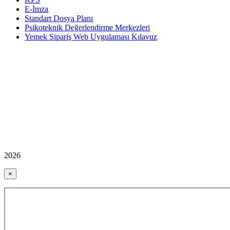
E-İmza
Standart Dosya Planı
Psikoteknik Değerlendirme Merkezleri
Yemek Sipariş Web Uygulaması Kılavuz
2026
×