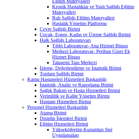
Eğitim Materyalleri
Kronik Hastalıklar ve Yaşlı Sağlığı Eğitim
Materyalleri
Ruh Sağlığı Eğitim Materyalleri
Hastalık Yönetim Platformu
Çevre Sağlığı Birimi
Çocuk, Ergen, Kadın ve Üreme Sağlığı Birimi
Halk Sağlığı Laboratuvarı
Tıbbi Laboratuvar- Ana Hizmet Binası
Merkezi Laboratuvar- Perihan Gizer Ek
Hizmet Binası
Talasemi Tanı Merkezi
İzleme, Değerlendirme ve İstatistik Birimi
Toplum Sağlığı Birimi
Kamu Hastaneleri Hizmetleri Başkanlığı
İstatistik, Analiz ve Raporlama Birimi
Sağlık Bakım ve Hasta Hizmetleri Birimi
Verimlilik ve Kalite Yönetim Birimi
Hastane Hizmetleri Birimi
Personel Hizmetleri Başkanlığı
Atama Birimi
Disiplin İşlemleri Birimi
Eğitim Hizmetleri Birimi
Yükseköğretim Kurumları Staj
Uygulamaları