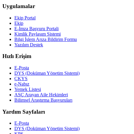
Uygulamalar
Ekip Portal
Ekip
E-İmza Başvuru Portali
Kimlik Paylaşım Sistemi
Bilgi İşlem Arıza Bildirim Formu
Yazılım Destek
Hızlı Erişim
E-Posta
DYS (Doküman Yönetim Sistemi)
ÇKYS
e-Nabız
Yemek Listesi
ASÇ Arayan Aile Hekimleri
Bilimsel Araştırma Başvuruları
Yardım Sayfaları
E-Posta
DYS (Doküman Yönetim Sistemi)
KPS