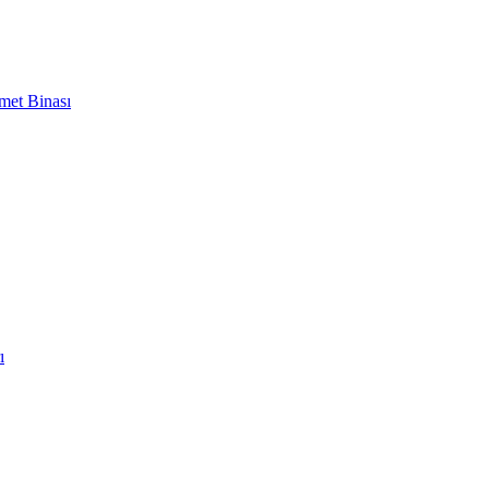
met Binası
ı