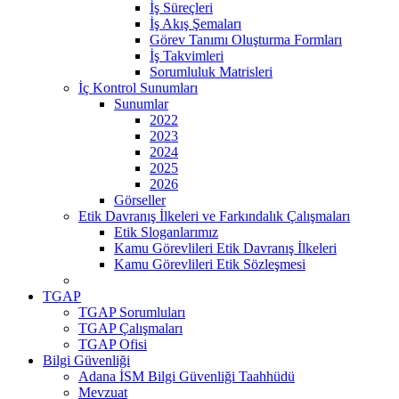
İş Süreçleri
İş Akış Şemaları
Görev Tanımı Oluşturma Formları
İş Takvimleri
Sorumluluk Matrisleri
İç Kontrol Sunumları
Sunumlar
2022
2023
2024
2025
2026
Görseller
Etik Davranış İlkeleri ve Farkındalık Çalışmaları
Etik Sloganlarımız
Kamu Görevlileri Etik Davranış İlkeleri
Kamu Görevlileri Etik Sözleşmesi
TGAP
TGAP Sorumluları
TGAP Çalışmaları
TGAP Ofisi
Bilgi Güvenliği
Adana İSM Bilgi Güvenliği Taahhüdü
Mevzuat