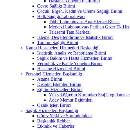
Hastalık Yönetim Platformu
Çevre Sağlığı Birimi
Çocuk, Ergen, Kadın ve Üreme Sağlığı Birimi
Halk Sağlığı Laboratuvarı
Tıbbi Laboratuvar- Ana Hizmet Binası
Merkezi Laboratuvar- Perihan Gizer Ek Hiz
Talasemi Tanı Merkezi
İzleme, Değerlendirme ve İstatistik Birimi
Toplum Sağlığı Birimi
Kamu Hastaneleri Hizmetleri Başkanlığı
İstatistik, Analiz ve Raporlama Birimi
Sağlık Bakım ve Hasta Hizmetleri Birimi
Verimlilik ve Kalite Yönetim Birimi
Hastane Hizmetleri Birimi
Personel Hizmetleri Başkanlığı
Atama Birimi
Disiplin İşlemleri Birimi
Eğitim Hizmetleri Birimi
Yükseköğretim Kurumları Staj Uygulamalar
Aday Memur Eğitimleri
Özlük İşleri Birimi
Sağlık Hizmetleri Başkanlığı
Görev Yetki ve Sorumluluklar
Başkanlık Rehber
Etkinlik ve Haberler