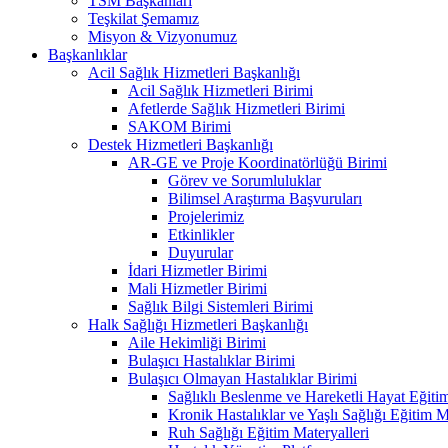
TSM Başkanları
Teşkilat Şemamız
Misyon & Vizyonumuz
Başkanlıklar
Acil Sağlık Hizmetleri Başkanlığı
Acil Sağlık Hizmetleri Birimi
Afetlerde Sağlık Hizmetleri Birimi
SAKOM Birimi
Destek Hizmetleri Başkanlığı
AR-GE ve Proje Koordinatörlüğü Birimi
Görev ve Sorumluluklar
Bilimsel Araştırma Başvuruları
Projelerimiz
Etkinlikler
Duyurular
İdari Hizmetler Birimi
Mali Hizmetler Birimi
Sağlık Bilgi Sistemleri Birimi
Halk Sağlığı Hizmetleri Başkanlığı
Aile Hekimliği Birimi
Bulaşıcı Hastalıklar Birimi
Bulaşıcı Olmayan Hastalıklar Birimi
Sağlıklı Beslenme ve Hareketli Hayat Eğitim
Kronik Hastalıklar ve Yaşlı Sağlığı Eğitim M
Ruh Sağlığı Eğitim Materyalleri