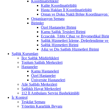
Koordinatörlükler
Kalite Koordinatörlüğü
Hasta Hakları İl Koordinatörlüğü
Organ ve Doku Nakli Bölge Koordinasyon 
Organizasyon Şeması
Birimler
Özel Hastaneler Birimi
Kamu Sağlık Tesisleri Birimi
Eczacılık, Tıbbi Cihaz ve Biyomedikal Biri
Sağlık Hizmetleri İzleme, Değerlendirme ve
Sağlık Hizmetleri Birimi
Ağız ve Diş Sağlığı Hizmetleri Birimi
Sağlık Kurumları
İlçe Sağlık Müdürlükleri
Toplum Sağlığı Merkezleri
Hastaneler
Kamu Hastaneleri
Özel Hastaneler
Üniversite Hastaneleri
Aile Sağlığı Merkezleri
Sağlıklı Hayat Merkezleri
112 İl Ambulans Servisi Başhekimliği
İç Kontrol
Teşkilat Şeması
Yönetim Kararlılık Beyanı