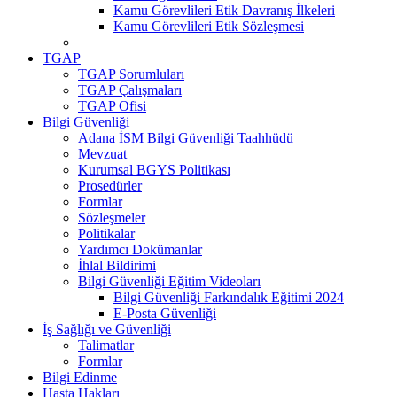
Kamu Görevlileri Etik Davranış İlkeleri
Kamu Görevlileri Etik Sözleşmesi
TGAP
TGAP Sorumluları
TGAP Çalışmaları
TGAP Ofisi
Bilgi Güvenliği
Adana İSM Bilgi Güvenliği Taahhüdü
Mevzuat
Kurumsal BGYS Politikası
Prosedürler
Formlar
Sözleşmeler
Politikalar
Yardımcı Dokümanlar
İhlal Bildirimi
Bilgi Güvenliği Eğitim Videoları
Bilgi Güvenliği Farkındalık Eğitimi 2024
E-Posta Güvenliği
İş Sağlığı ve Güvenliği
Talimatlar
Formlar
Bilgi Edinme
Hasta Hakları