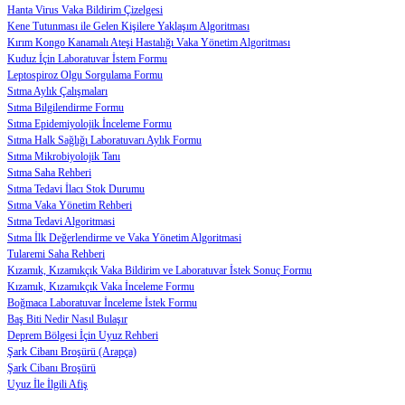
Hanta Virus Vaka Bildirim Çizelgesi
Kene Tutunması ile Gelen Kişilere Yaklaşım Algoritması
Kırım Kongo Kanamalı Ateşi Hastalığı Vaka Yönetim Algoritması
Kuduz İçin Laboratuvar İstem Formu
Leptospiroz Olgu Sorgulama Formu
Sıtma Aylık Çalışmaları
Sıtma Bilgilendirme Formu
Sıtma Epidemiyolojik İnceleme Formu
Sıtma Halk Sağlığı Laboratuvarı Aylık Formu
Sıtma Mikrobiyolojik Tanı
Sıtma Saha Rehberi
Sıtma Tedavi İlacı Stok Durumu
Sıtma Vaka Yönetim Rehberi
Sıtma Tedavi Algoritmasi
Sıtma İlk Değerlendirme ve Vaka Yönetim Algoritmasi
Tularemi Saha Rehberi
Kızamık, Kızamıkçık Vaka Bildirim ve Laboratuvar İstek Sonuç Formu
Kızamık, Kızamıkçık Vaka İnceleme Formu
Boğmaca Laboratuvar İnceleme İstek Formu
Baş Biti Nedir Nasıl Bulaşır
Deprem Bölgesi İçin Uyuz Rehberi
Şark Cibanı Broşürü (Arapça)
Şark Cibanı Broşürü
Uyuz İle İlgili Afiş