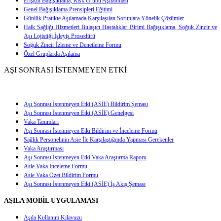
Erişkin Bağışıklama, Risk Grubu Aşılanması
Genel Bağışıklama Prensipleri Eğitimi
Günlük Pratikte Aşılamada Karşılaşılan Sorunlara Yönelik Çözümler
Halk Sağlığı Hizmetleri Bulaşıcı Hastalıklar Birimi Bağışıklama, Soğuk Zincir ve
Aşı Lojistiği İşleyiş Prosedürü
Soğuk Zincir İzleme ve Denetleme Formu
Özel Gruplarda Aşılama
AŞI SONRASI İSTENMEYEN ETKİ
Aşı Sonrası İstenmeyen Etki (ASİE) Bildirim Şeması
Aşı Sonrası İstenmeyen Etki (ASİE) Genelgesi
Vaka Tanımları
Aşı Sonrası İstenmeyen Etki Bildirim ve İnceleme Formu
Sağlık Personelinin Asie İle Karşılaştığında Yapması Gerekenler
Vaka Araştırması
Aşı Sonrası İstenmeyen Etki Vaka Araştırma Raporu
Asie Vaka İnceleme Formu
Asie Vaka Özet Bildirim Formu
Aşı Sonrası İstenmeyen Etki (ASİE) İş Akış Şeması
AŞILA MOBİL UYGULAMASI
Aşıla Kullanım Kılavuzu