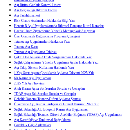
Aşı Birimi Günlük Kontrol Listesi
Aşı Değişikliği Bildirim Formu
Aşı Taahhütnamesi
Risk Grubu Aşılamaları Hakkında Bilgi Yazı
Hepatit B Aşı Uygulamalarında Bilimsel Danışma Kurul Kararları
Hac ve Umre Ziyaretlerine Yönelik Meningokok Aşı yazısı
Özel Gruplarda Bağışıklama Programı Çizelgesi
Tetanoz aşı Uygulamaları Hakkında Yazı
Tetanoz Aşı Kartı
Tetanoz Aşı Uygulama Tablosu
Çoklu Doz Aşıların ATS'de Sorgulanması Hakkında Yazı
Sağlık Çalışanlarına Yönelik Uygulanan Aşılar Hakknda Yazı
Aşı Takip Sistemi Kullanımı Hakkında Yazı
1 Yaş Üzeri Aşısız Çocuklarda Aşılama Takvimi 2025 Yılı
6'lı Karma Aşı Uygulaması
2025 Yılı Aşı Takvimi
Altılı Karma Aşısı Sık Sorulan Sorular ve Cevapları
TDAP Aşısı Sık Sorulan Sorular ve Cevaplar
Gebelik Dönemi Tetanoz-Difteri Aşılama Şeması
Ülkemizde Aşı, Aşının Tarihçesi ve Güncel Durumu 2025 Yılı
Sağlık Bakanlığı Altı Bileşenli Karma Aşı Uygulaması
Sağlık Bakanlığı Tetanoz, Difteri, Asellüler Boğmaca (TDAP) Aşı Uygulaması
Aşı Kararlılığı ve Toplumsal Bağışıklama
Çocukluk Çağı Aşılamaları