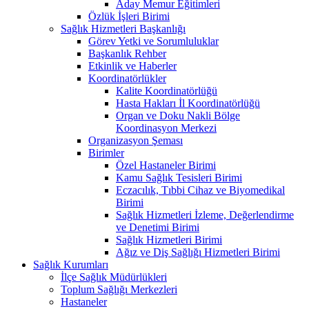
Aday Memur Eğitimleri
Özlük İşleri Birimi
Sağlık Hizmetleri Başkanlığı
Görev Yetki ve Sorumluluklar
Başkanlık Rehber
Etkinlik ve Haberler
Koordinatörlükler
Kalite Koordinatörlüğü
Hasta Hakları İl Koordinatörlüğü
Organ ve Doku Nakli Bölge
Koordinasyon Merkezi
Organizasyon Şeması
Birimler
Özel Hastaneler Birimi
Kamu Sağlık Tesisleri Birimi
Eczacılık, Tıbbi Cihaz ve Biyomedikal
Birimi
Sağlık Hizmetleri İzleme, Değerlendirme
ve Denetimi Birimi
Sağlık Hizmetleri Birimi
Ağız ve Diş Sağlığı Hizmetleri Birimi
Sağlık Kurumları
İlçe Sağlık Müdürlükleri
Toplum Sağlığı Merkezleri
Hastaneler