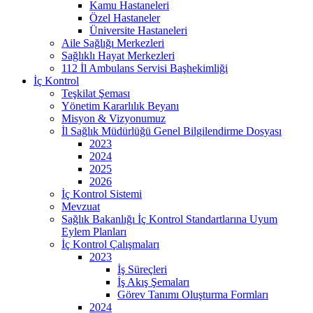
Kamu Hastaneleri
Özel Hastaneler
Üniversite Hastaneleri
Aile Sağlığı Merkezleri
Sağlıklı Hayat Merkezleri
112 İl Ambulans Servisi Başhekimliği
İç Kontrol
Teşkilat Şeması
Yönetim Kararlılık Beyanı
Misyon & Vizyonumuz
İl Sağlık Müdürlüğü Genel Bilgilendirme Dosyası
2023
2024
2025
2026
İç Kontrol Sistemi
Mevzuat
Sağlık Bakanlığı İç Kontrol Standartlarına Uyum
Eylem Planları
İç Kontrol Çalışmaları
2023
İş Süreçleri
İş Akış Şemaları
Görev Tanımı Oluşturma Formları
2024