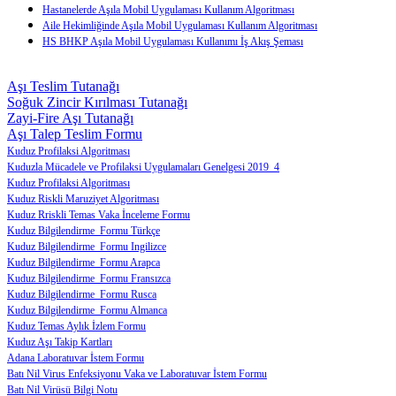
Hastanelerde Aşıla Mobil Uygulaması Kullanım Algoritması
Aile Hekimliğinde Aşıla Mobil Uygulaması Kullanım Algoritması
HS BHKP Aşıla Mobil Uygulaması Kullanımı İş Akış Şeması
Aşı Teslim Tutanağı
Soğuk Zincir Kırılması Tutanağı
Zayi-Fire Aşı Tutanağı
Aşı Talep Teslim Formu
Kuduz Profilaksi Algoritması
Kuduzla Mücadele ve Profilaksi Uygulamaları Genelgesi 2019_4
Kuduz Profilaksi Algoritması
Kuduz Riskli Maruziyet Algoritması
Kuduz Rriskli Temas Vaka İnceleme Formu
Kuduz Bilgilendirme Formu Türkçe
Kuduz Bilgilendirme Formu Ingilizce
Kuduz Bilgilendirme Formu Arapca
Kuduz Bilgilendirme Formu Fransızca
Kuduz Bilgilendirme Formu Rusca
Kuduz Bilgilendirme Formu Almanca
Kuduz Temas Aylık İzlem Formu
Kuduz Aşı Takip Kartları
Adana Laboratuvar İstem Formu
Batı Nil Virus Enfeksiyonu Vaka ve Laboratuvar İstem Formu
Batı Nil Virüsü Bilgi Notu