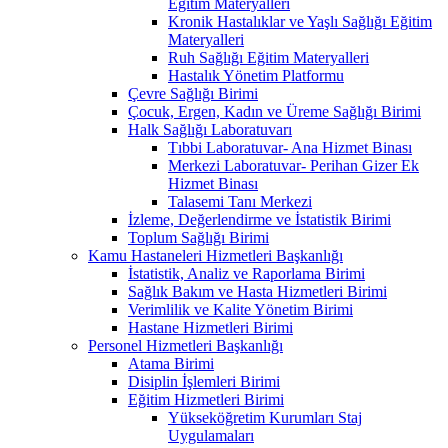
Eğitim Materyalleri
Kronik Hastalıklar ve Yaşlı Sağlığı Eğitim
Materyalleri
Ruh Sağlığı Eğitim Materyalleri
Hastalık Yönetim Platformu
Çevre Sağlığı Birimi
Çocuk, Ergen, Kadın ve Üreme Sağlığı Birimi
Halk Sağlığı Laboratuvarı
Tıbbi Laboratuvar- Ana Hizmet Binası
Merkezi Laboratuvar- Perihan Gizer Ek
Hizmet Binası
Talasemi Tanı Merkezi
İzleme, Değerlendirme ve İstatistik Birimi
Toplum Sağlığı Birimi
Kamu Hastaneleri Hizmetleri Başkanlığı
İstatistik, Analiz ve Raporlama Birimi
Sağlık Bakım ve Hasta Hizmetleri Birimi
Verimlilik ve Kalite Yönetim Birimi
Hastane Hizmetleri Birimi
Personel Hizmetleri Başkanlığı
Atama Birimi
Disiplin İşlemleri Birimi
Eğitim Hizmetleri Birimi
Yükseköğretim Kurumları Staj
Uygulamaları