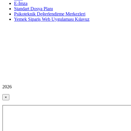
E-İmza
Standart Dosya Planı
Psikoteknik Değerlendirme Merkezleri
Yemek Sipariş Web Uygulaması Kılavuz
2026
×