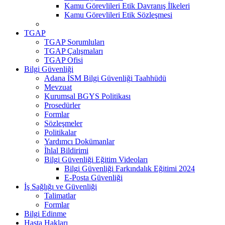
Kamu Görevlileri Etik Davranış İlkeleri
Kamu Görevlileri Etik Sözleşmesi
TGAP
TGAP Sorumluları
TGAP Çalışmaları
TGAP Ofisi
Bilgi Güvenliği
Adana İSM Bilgi Güvenliği Taahhüdü
Mevzuat
Kurumsal BGYS Politikası
Prosedürler
Formlar
Sözleşmeler
Politikalar
Yardımcı Dokümanlar
İhlal Bildirimi
Bilgi Güvenliği Eğitim Videoları
Bilgi Güvenliği Farkındalık Eğitimi 2024
E-Posta Güvenliği
İş Sağlığı ve Güvenliği
Talimatlar
Formlar
Bilgi Edinme
Hasta Hakları