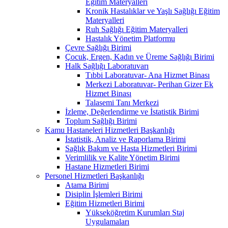
Eğitim Materyalleri
Kronik Hastalıklar ve Yaşlı Sağlığı Eğitim
Materyalleri
Ruh Sağlığı Eğitim Materyalleri
Hastalık Yönetim Platformu
Çevre Sağlığı Birimi
Çocuk, Ergen, Kadın ve Üreme Sağlığı Birimi
Halk Sağlığı Laboratuvarı
Tıbbi Laboratuvar- Ana Hizmet Binası
Merkezi Laboratuvar- Perihan Gizer Ek
Hizmet Binası
Talasemi Tanı Merkezi
İzleme, Değerlendirme ve İstatistik Birimi
Toplum Sağlığı Birimi
Kamu Hastaneleri Hizmetleri Başkanlığı
İstatistik, Analiz ve Raporlama Birimi
Sağlık Bakım ve Hasta Hizmetleri Birimi
Verimlilik ve Kalite Yönetim Birimi
Hastane Hizmetleri Birimi
Personel Hizmetleri Başkanlığı
Atama Birimi
Disiplin İşlemleri Birimi
Eğitim Hizmetleri Birimi
Yükseköğretim Kurumları Staj
Uygulamaları