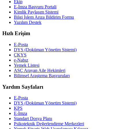
Ekip
E-İmza Başvuru Portali
Kimlik Paylaşım Sistemi
Bilgi İşlem Arıza Bildirim Formu
Yazılım Destek
Hızlı Erişim
E-Posta
DYS (Doküman Yönetim Sistemi)
ÇKYS
e-Nabız
Yemek Listesi
ASÇ Arayan Aile Hekimleri
Bilimsel Araştırma Başvuruları
Yardım Sayfaları
E-Posta
DYS (Doküman Yönetim Sistemi)
KPS
E-İmza
Standart Dosya Planı
Psikoteknik Değerlendirme Merkezleri
Yemek Sipariş Web Uygulaması Kılavuz