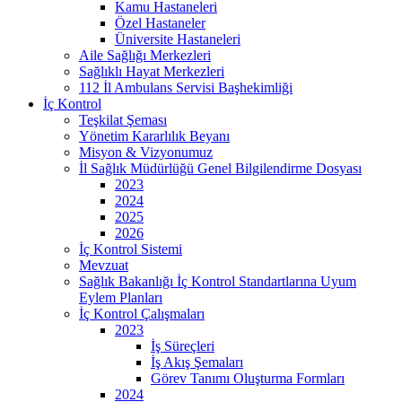
Kamu Hastaneleri
Özel Hastaneler
Üniversite Hastaneleri
Aile Sağlığı Merkezleri
Sağlıklı Hayat Merkezleri
112 İl Ambulans Servisi Başhekimliği
İç Kontrol
Teşkilat Şeması
Yönetim Kararlılık Beyanı
Misyon & Vizyonumuz
İl Sağlık Müdürlüğü Genel Bilgilendirme Dosyası
2023
2024
2025
2026
İç Kontrol Sistemi
Mevzuat
Sağlık Bakanlığı İç Kontrol Standartlarına Uyum
Eylem Planları
İç Kontrol Çalışmaları
2023
İş Süreçleri
İş Akış Şemaları
Görev Tanımı Oluşturma Formları
2024