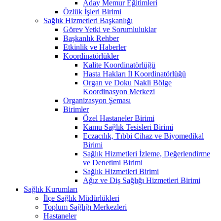
Aday Memur Eğitimleri
Özlük İşleri Birimi
Sağlık Hizmetleri Başkanlığı
Görev Yetki ve Sorumluluklar
Başkanlık Rehber
Etkinlik ve Haberler
Koordinatörlükler
Kalite Koordinatörlüğü
Hasta Hakları İl Koordinatörlüğü
Organ ve Doku Nakli Bölge
Koordinasyon Merkezi
Organizasyon Şeması
Birimler
Özel Hastaneler Birimi
Kamu Sağlık Tesisleri Birimi
Eczacılık, Tıbbi Cihaz ve Biyomedikal
Birimi
Sağlık Hizmetleri İzleme, Değerlendirme
ve Denetimi Birimi
Sağlık Hizmetleri Birimi
Ağız ve Diş Sağlığı Hizmetleri Birimi
Sağlık Kurumları
İlçe Sağlık Müdürlükleri
Toplum Sağlığı Merkezleri
Hastaneler