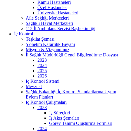
Kamu Hastaneleri
Özel Hastaneler
Üniversite Hastaneleri
Aile Sağlığı Merkezleri
Sağlıklı Hayat Merkezleri
112 İl Ambulans Servisi Başhekimliği
İç Kontrol
Teşkilat Şeması
Yönetim Kararlılık Beyanı
Misyon & Vizyonumuz
İl Sağlık Müdürlüğü Genel Bilgilendirme Dosyası
2023
2024
2025
2026
İç Kontrol Sistemi
Mevzuat
Sağlık Bakanlığı İç Kontrol Standartlarına Uyum
Eylem Planları
İç Kontrol Çalışmaları
2023
İş Süreçleri
İş Akış Şemaları
Görev Tanımı Oluşturma Formları
2024