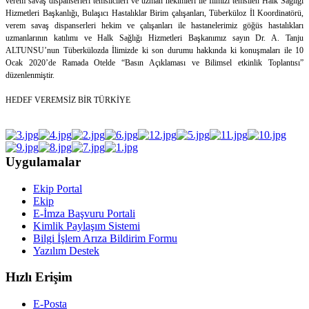
verem savaş dispanserleri temsilcileri ve uzman hekimleri ile İlimizi temsilen Halk Sağlığı
Hizmetleri Başkanlığı, Bulaşıcı Hastalıklar Birim çalışanları, Tüberküloz İl Koordinatörü,
verem savaş dispanserleri hekim ve çalışanları ile hastanelerimiz göğüs hastalıkları
uzmanlarının katılımı ve Halk Sağlığı Hizmetleri Başkanımız sayın Dr. A. Tanju
ALTUNSU’nun Tüberkülozda İlimizde ki son durumu hakkında ki konuşmaları ile 10
Ocak 2020’de Ramada Otelde “Basın Açıklaması ve Bilimsel etkinlik Toplantısı”
düzenlenmiştir.
HEDEF VEREMSİZ BİR TÜRKİYE
Uygulamalar
Ekip Portal
Ekip
E-İmza Başvuru Portali
Kimlik Paylaşım Sistemi
Bilgi İşlem Arıza Bildirim Formu
Yazılım Destek
Hızlı Erişim
E-Posta