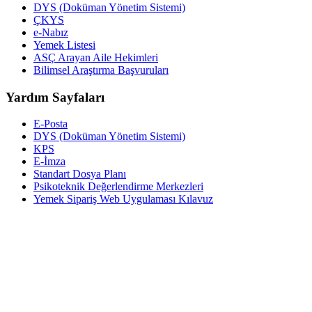
DYS (Doküman Yönetim Sistemi)
ÇKYS
e-Nabız
Yemek Listesi
ASÇ Arayan Aile Hekimleri
Bilimsel Araştırma Başvuruları
Yardım Sayfaları
E-Posta
DYS (Doküman Yönetim Sistemi)
KPS
E-İmza
Standart Dosya Planı
Psikoteknik Değerlendirme Merkezleri
Yemek Sipariş Web Uygulaması Kılavuz