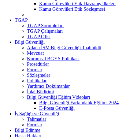
Kamu Görevlileri Etik Davranış İlkeleri
Kamu Görevlileri Etik Sözleşmesi
TGAP
TGAP Sorumluları
TGAP Çalışmaları
TGAP Ofisi
Bilgi Güvenliği
Adana İSM Bilgi Güvenliği Taahhüdü
Mevzuat
Kurumsal BGYS Politikası
Prosedürler
Formlar
Sözleşmeler
Politikalar
Yardımcı Dokümanlar
İhlal Bildirimi
Bilgi Güvenliği Eğitim Videoları
Bilgi Güvenliği Farkındalık Eğitimi 2024
E-Posta Güvenliği
İş Sağlığı ve Güvenliği
Talimatlar
Formlar
Bilgi Edinme
Hasta Hakları