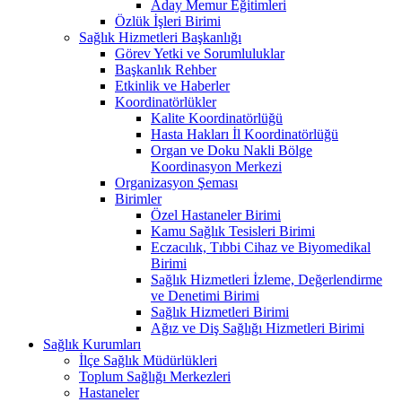
Aday Memur Eğitimleri
Özlük İşleri Birimi
Sağlık Hizmetleri Başkanlığı
Görev Yetki ve Sorumluluklar
Başkanlık Rehber
Etkinlik ve Haberler
Koordinatörlükler
Kalite Koordinatörlüğü
Hasta Hakları İl Koordinatörlüğü
Organ ve Doku Nakli Bölge
Koordinasyon Merkezi
Organizasyon Şeması
Birimler
Özel Hastaneler Birimi
Kamu Sağlık Tesisleri Birimi
Eczacılık, Tıbbi Cihaz ve Biyomedikal
Birimi
Sağlık Hizmetleri İzleme, Değerlendirme
ve Denetimi Birimi
Sağlık Hizmetleri Birimi
Ağız ve Diş Sağlığı Hizmetleri Birimi
Sağlık Kurumları
İlçe Sağlık Müdürlükleri
Toplum Sağlığı Merkezleri
Hastaneler