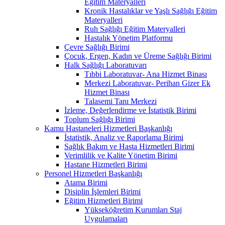
Eğitim Materyalleri
Kronik Hastalıklar ve Yaşlı Sağlığı Eğitim
Materyalleri
Ruh Sağlığı Eğitim Materyalleri
Hastalık Yönetim Platformu
Çevre Sağlığı Birimi
Çocuk, Ergen, Kadın ve Üreme Sağlığı Birimi
Halk Sağlığı Laboratuvarı
Tıbbi Laboratuvar- Ana Hizmet Binası
Merkezi Laboratuvar- Perihan Gizer Ek
Hizmet Binası
Talasemi Tanı Merkezi
İzleme, Değerlendirme ve İstatistik Birimi
Toplum Sağlığı Birimi
Kamu Hastaneleri Hizmetleri Başkanlığı
İstatistik, Analiz ve Raporlama Birimi
Sağlık Bakım ve Hasta Hizmetleri Birimi
Verimlilik ve Kalite Yönetim Birimi
Hastane Hizmetleri Birimi
Personel Hizmetleri Başkanlığı
Atama Birimi
Disiplin İşlemleri Birimi
Eğitim Hizmetleri Birimi
Yükseköğretim Kurumları Staj
Uygulamaları