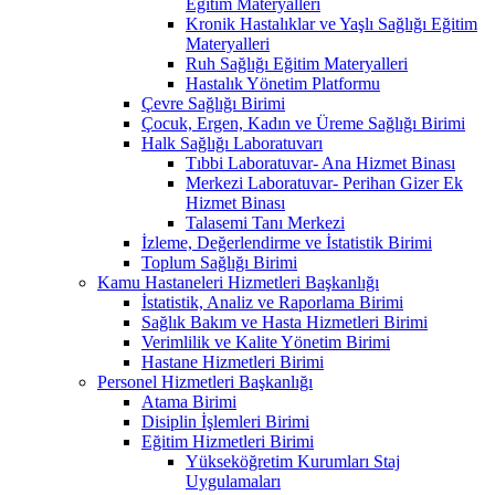
Eğitim Materyalleri
Kronik Hastalıklar ve Yaşlı Sağlığı Eğitim
Materyalleri
Ruh Sağlığı Eğitim Materyalleri
Hastalık Yönetim Platformu
Çevre Sağlığı Birimi
Çocuk, Ergen, Kadın ve Üreme Sağlığı Birimi
Halk Sağlığı Laboratuvarı
Tıbbi Laboratuvar- Ana Hizmet Binası
Merkezi Laboratuvar- Perihan Gizer Ek
Hizmet Binası
Talasemi Tanı Merkezi
İzleme, Değerlendirme ve İstatistik Birimi
Toplum Sağlığı Birimi
Kamu Hastaneleri Hizmetleri Başkanlığı
İstatistik, Analiz ve Raporlama Birimi
Sağlık Bakım ve Hasta Hizmetleri Birimi
Verimlilik ve Kalite Yönetim Birimi
Hastane Hizmetleri Birimi
Personel Hizmetleri Başkanlığı
Atama Birimi
Disiplin İşlemleri Birimi
Eğitim Hizmetleri Birimi
Yükseköğretim Kurumları Staj
Uygulamaları