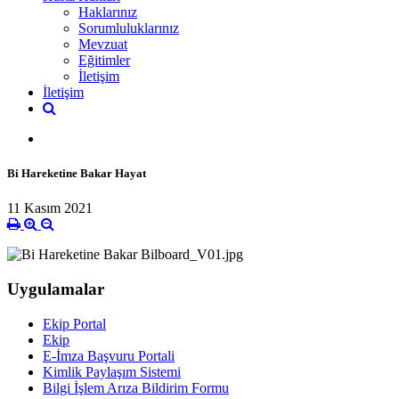
Haklarınız
Sorumluluklarınız
Mevzuat
Eğitimler
İletişim
İletişim
Bi Hareketine Bakar Hayat
11 Kasım 2021
Uygulamalar
Ekip Portal
Ekip
E-İmza Başvuru Portali
Kimlik Paylaşım Sistemi
Bilgi İşlem Arıza Bildirim Formu