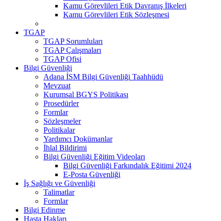
Kamu Görevlileri Etik Davranış İlkeleri
Kamu Görevlileri Etik Sözleşmesi
TGAP
TGAP Sorumluları
TGAP Çalışmaları
TGAP Ofisi
Bilgi Güvenliği
Adana İSM Bilgi Güvenliği Taahhüdü
Mevzuat
Kurumsal BGYS Politikası
Prosedürler
Formlar
Sözleşmeler
Politikalar
Yardımcı Dokümanlar
İhlal Bildirimi
Bilgi Güvenliği Eğitim Videoları
Bilgi Güvenliği Farkındalık Eğitimi 2024
E-Posta Güvenliği
İş Sağlığı ve Güvenliği
Talimatlar
Formlar
Bilgi Edinme
Hasta Hakları