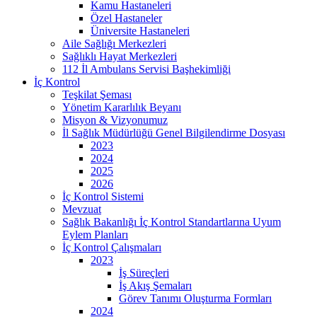
Kamu Hastaneleri
Özel Hastaneler
Üniversite Hastaneleri
Aile Sağlığı Merkezleri
Sağlıklı Hayat Merkezleri
112 İl Ambulans Servisi Başhekimliği
İç Kontrol
Teşkilat Şeması
Yönetim Kararlılık Beyanı
Misyon & Vizyonumuz
İl Sağlık Müdürlüğü Genel Bilgilendirme Dosyası
2023
2024
2025
2026
İç Kontrol Sistemi
Mevzuat
Sağlık Bakanlığı İç Kontrol Standartlarına Uyum
Eylem Planları
İç Kontrol Çalışmaları
2023
İş Süreçleri
İş Akış Şemaları
Görev Tanımı Oluşturma Formları
2024