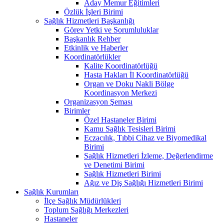
Aday Memur Eğitimleri
Özlük İşleri Birimi
Sağlık Hizmetleri Başkanlığı
Görev Yetki ve Sorumluluklar
Başkanlık Rehber
Etkinlik ve Haberler
Koordinatörlükler
Kalite Koordinatörlüğü
Hasta Hakları İl Koordinatörlüğü
Organ ve Doku Nakli Bölge
Koordinasyon Merkezi
Organizasyon Şeması
Birimler
Özel Hastaneler Birimi
Kamu Sağlık Tesisleri Birimi
Eczacılık, Tıbbi Cihaz ve Biyomedikal
Birimi
Sağlık Hizmetleri İzleme, Değerlendirme
ve Denetimi Birimi
Sağlık Hizmetleri Birimi
Ağız ve Diş Sağlığı Hizmetleri Birimi
Sağlık Kurumları
İlçe Sağlık Müdürlükleri
Toplum Sağlığı Merkezleri
Hastaneler