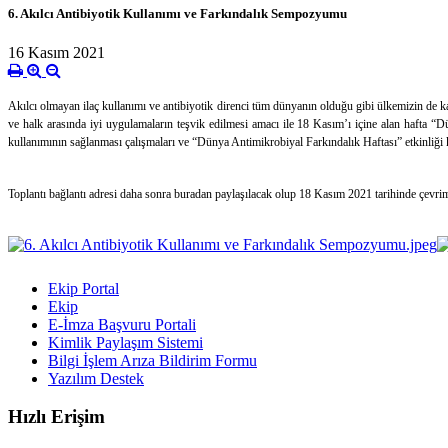
6. Akılcı Antibiyotik Kullanımı ve Farkındalık Sempozyumu
16 Kasım 2021
Akılcı olmayan ilaç kullanımı ve antibiyotik direnci tüm dünyanın olduğu gibi ülkemizin de ka
ve halk arasında iyi uygulamaların teşvik edilmesi amacı ile 18 Kasım’ı içine alan hafta “Dü
kullanımının sağlanması çalışmaları ve “Dünya Antimikrobiyal Farkındalık Haftası” etkinliği
Toplantı bağlantı adresi daha sonra buradan paylaşılacak olup 18 Kasım 2021 tarihinde çevri
Ekip Portal
Ekip
E-İmza Başvuru Portali
Kimlik Paylaşım Sistemi
Bilgi İşlem Arıza Bildirim Formu
Yazılım Destek
Hızlı Erişim