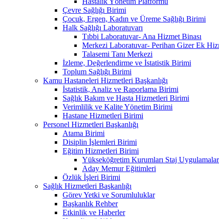
Hastalık Yönetim Platformu
Çevre Sağlığı Birimi
Çocuk, Ergen, Kadın ve Üreme Sağlığı Birimi
Halk Sağlığı Laboratuvarı
Tıbbi Laboratuvar- Ana Hizmet Binası
Merkezi Laboratuvar- Perihan Gizer Ek Hiz
Talasemi Tanı Merkezi
İzleme, Değerlendirme ve İstatistik Birimi
Toplum Sağlığı Birimi
Kamu Hastaneleri Hizmetleri Başkanlığı
İstatistik, Analiz ve Raporlama Birimi
Sağlık Bakım ve Hasta Hizmetleri Birimi
Verimlilik ve Kalite Yönetim Birimi
Hastane Hizmetleri Birimi
Personel Hizmetleri Başkanlığı
Atama Birimi
Disiplin İşlemleri Birimi
Eğitim Hizmetleri Birimi
Yükseköğretim Kurumları Staj Uygulamalar
Aday Memur Eğitimleri
Özlük İşleri Birimi
Sağlık Hizmetleri Başkanlığı
Görev Yetki ve Sorumluluklar
Başkanlık Rehber
Etkinlik ve Haberler