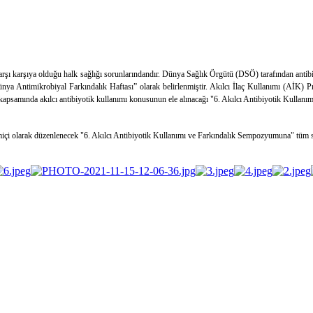
rşı karşıya olduğu halk sağlığı sorunlarındandır. Dünya Sağlık Örgütü (DSÖ) tarafından antibiy
nya Antimikrobiyal Farkındalık Haftası” olarak belirlenmiştir. Akılcı İlaç Kullanımı (AİK) Pro
 kapsamında akılcı antibiyotik kullanımı konusunun ele alınacağı "6. Akılcı Antibiyotik Kulla
miçi olarak düzenlenecek "6. Akılcı Antibiyotik Kullanımı ve Farkındalık Sempozyumuna" tüm sağ