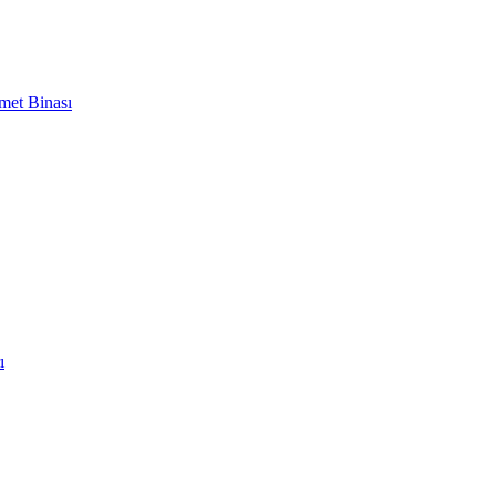
met Binası
ı