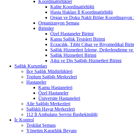
Koordinatörlükler
Kalite Koordinatörlüğü
Hasta Hakları İl Koordinatörlüğü
Organ ve Doku Nakli Bölge Koordinasyon 
Organizasyon Şeması
Birimler
Özel Hastaneler Birimi
Kamu Sağlık Tesisleri Birimi
Eczacılık, Tıbbi Cihaz ve Biyomedikal Biri
Sağlık Hizmetleri İzleme, Değerlendirme ve
Sağlık Hizmetleri Birimi
Ağız ve Diş Sağlığı Hizmetleri Birimi
Sağlık Kurumları
İlçe Sağlık Müdürlükleri
Toplum Sağlığı Merkezleri
Hastaneler
Kamu Hastaneleri
Özel Hastaneler
Üniversite Hastaneleri
Aile Sağlığı Merkezleri
Sağlıklı Hayat Merkezleri
112 İl Ambulans Servisi Başhekimliği
İç Kontrol
Teşkilat Şeması
Yönetim Kararlılık Beyanı