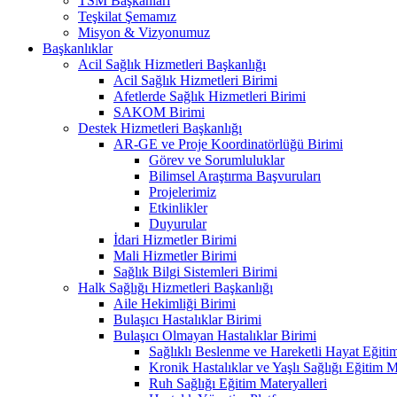
TSM Başkanları
Teşkilat Şemamız
Misyon & Vizyonumuz
Başkanlıklar
Acil Sağlık Hizmetleri Başkanlığı
Acil Sağlık Hizmetleri Birimi
Afetlerde Sağlık Hizmetleri Birimi
SAKOM Birimi
Destek Hizmetleri Başkanlığı
AR-GE ve Proje Koordinatörlüğü Birimi
Görev ve Sorumluluklar
Bilimsel Araştırma Başvuruları
Projelerimiz
Etkinlikler
Duyurular
İdari Hizmetler Birimi
Mali Hizmetler Birimi
Sağlık Bilgi Sistemleri Birimi
Halk Sağlığı Hizmetleri Başkanlığı
Aile Hekimliği Birimi
Bulaşıcı Hastalıklar Birimi
Bulaşıcı Olmayan Hastalıklar Birimi
Sağlıklı Beslenme ve Hareketli Hayat Eğitim
Kronik Hastalıklar ve Yaşlı Sağlığı Eğitim M
Ruh Sağlığı Eğitim Materyalleri