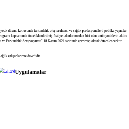
otik direnci konusunda farkındalık oluşturulması ve sağlık profesyonelleri, politika yapıcılar
gramı kapsamında önceliklendirilmiş faaliyet alanlarımızdan biri olan antibiyotiklerin akılcı
nımı ve Farkındalık Sempozyumu" 18 Kasım 2021 tarihinde çevrimiçi olarak düzenlenecektir.
lık çalışanlarımız davetlidir.
Uygulamalar