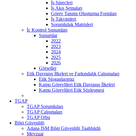
İş Süreçleri
İş Akış Şemaları
Görev Tanımı Oluşturma Formları
İş Takvimleri
Sorumluluk Matrisleri
İç Kontrol Sunumları
Sunumlar
2022
2023
2024
2025
2026
Görseller
Etik Davranış İlkeleri ve Farkındalık Çalışmaları
Etik Sloganlarımız
Kamu Görevlileri Etik Davranış İlkeleri
Kamu Görevlileri Etik Sözleşmesi
TGAP
TGAP Sorumluları
TGAP Çalışmaları
TGAP Ofisi
Bilgi Güvenliği
Adana İSM Bilgi Güvenliği Taahhüdü
Mevzuat