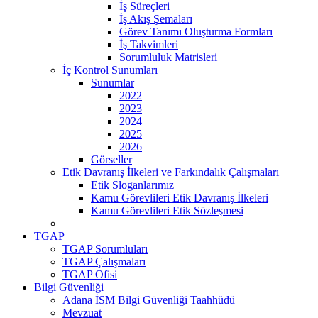
İş Süreçleri
İş Akış Şemaları
Görev Tanımı Oluşturma Formları
İş Takvimleri
Sorumluluk Matrisleri
İç Kontrol Sunumları
Sunumlar
2022
2023
2024
2025
2026
Görseller
Etik Davranış İlkeleri ve Farkındalık Çalışmaları
Etik Sloganlarımız
Kamu Görevlileri Etik Davranış İlkeleri
Kamu Görevlileri Etik Sözleşmesi
TGAP
TGAP Sorumluları
TGAP Çalışmaları
TGAP Ofisi
Bilgi Güvenliği
Adana İSM Bilgi Güvenliği Taahhüdü
Mevzuat