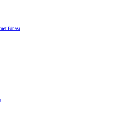
met Binası
ı