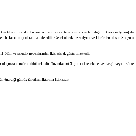
k tüketilmesi önerilen bu miktar; gün içinde tüm besinlerimizle aldığımız tuzu (sodyumu) da
e edilir, kurutulur) olarak da elde edilir. Genel olarak tuz sodyum ve klorürden oluşur. Sodyum
mli ölüm ve sakatlık nedenlerinden ikisi olarak gösterilmektedir.
nin oluşmasına neden olabilmektedir. Tuz tüketimi 5 gramı (1 tepeleme çay kaşığı veya 1 silme
önerdiği günlük tüketim miktarının iki katıdır.