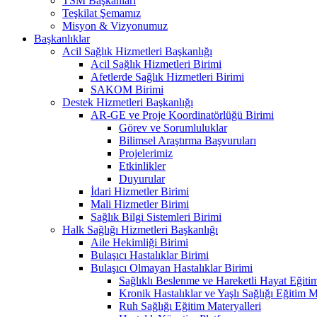
TSM Başkanları
Teşkilat Şemamız
Misyon & Vizyonumuz
Başkanlıklar
Acil Sağlık Hizmetleri Başkanlığı
Acil Sağlık Hizmetleri Birimi
Afetlerde Sağlık Hizmetleri Birimi
SAKOM Birimi
Destek Hizmetleri Başkanlığı
AR-GE ve Proje Koordinatörlüğü Birimi
Görev ve Sorumluluklar
Bilimsel Araştırma Başvuruları
Projelerimiz
Etkinlikler
Duyurular
İdari Hizmetler Birimi
Mali Hizmetler Birimi
Sağlık Bilgi Sistemleri Birimi
Halk Sağlığı Hizmetleri Başkanlığı
Aile Hekimliği Birimi
Bulaşıcı Hastalıklar Birimi
Bulaşıcı Olmayan Hastalıklar Birimi
Sağlıklı Beslenme ve Hareketli Hayat Eğitim
Kronik Hastalıklar ve Yaşlı Sağlığı Eğitim M
Ruh Sağlığı Eğitim Materyalleri