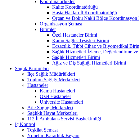
Koordinatörlükler
Kalite Koordinatörlüğü
Hasta Hakları İl Koordinatörlüğü
Organ ve Doku Nakli Bölge Koordinasyon 
Organizasyon Şeması
Birimler
Özel Hastaneler Birimi
Kamu Sağlık Tesisleri Birimi
Eczacılık, Tıbbi Cihaz ve Biyomedikal Biri
Sağlık Hizmetleri İzleme, Değerlendirme ve
Sağlık Hizmetleri Birimi
Ağız ve Diş Sağlığı Hizmetleri Birimi
Sağlık Kurumları
İlçe Sağlık Müdürlükleri
Toplum Sağlığı Merkezleri
Hastaneler
Kamu Hastaneleri
Özel Hastaneler
Üniversite Hastaneleri
Aile Sağlığı Merkezleri
Sağlıklı Hayat Merkezleri
112 İl Ambulans Servisi Başhekimliği
İç Kontrol
Teşkilat Şeması
Yönetim Kararlılık Beyanı