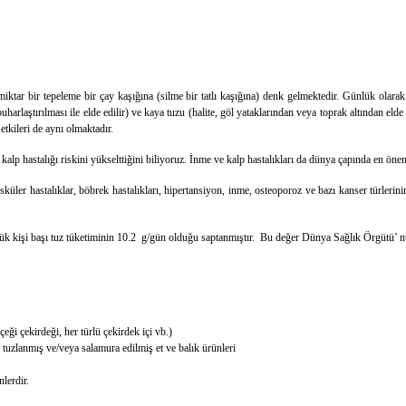
ktar bir tepeleme bir çay kaşığına (silme bir tatlı kaşığına) denk gelmektedir. Günlük olara
rlaştırılması ile elde edilir) ve kaya tuzu (halite, göl yataklarından veya toprak altından eld
 etkileri de aynı olmaktadır.
kalp hastalığı riskini yükselttiğini biliyoruz. İnme ve kalp hastalıkları da dünya çapında en öne
üler hastalıklar, böbrek hastalıkları, hipertansiyon, inme, osteoporoz ve bazı kanser türleri
 kişi başı tuz tüketiminin 10.2 g/gün olduğu saptanmıştır. Bu değer Dünya Sağlık Örgütü’ nün 
eği çekirdeği, her türlü çekirdek içi vb.)
, tuzlanmış ve/veya salamura edilmiş et ve balık ürünleri
lerdir.