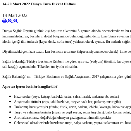
14-20 Mart 2022 Dünya Tuza Dikkat Haftası
14 Mart 2022
Dünya Sağlık Örgütü günlük kişi başı tuz tüketimini 5 gramın altında önermektedir ve bu mi
kapsamaktadır.Tuz, besinlerin doğal bileşiminde bulunduğu gibi, deniz tuzu (deniz suyunun buha
klorür içeriği tüm tuzlarda (kaya, deniz, sofra tuzu) yaklaşık olarak aynıdır. Bu nedenle sağlık
Diyetimizdeki çok fazla tuzun, kan basıncını arttırarak (hipertansiyona neden olarak) inme ve 
Sağlık Bakanlığı Türkiye Beslenme Rehberi’ ne göre; aşırı tuz (sodyum) tüketimi; kardiyovask
tatlı kaşığı) aşmamalıdır. Tüketilen tuz iyotlu olmalıdır.
Sağlık Bakanlığı’ nın Türkiye Beslenme ve Sağlık Araştırması, 2017 çalışmasına göre günlük
Aşırı tuz içeren besinler hangileridir?
Hazır soslar (soya, ketçap, barbekü, tartar, salsa, hardal, makarna vb. soslar)
Atıştırmalık ürünler (cips, tahıl bazlı bar, meyve bazlı bar, patlamış mısır gibi)
Tuzlanmış kuru yemişler (fındık, fıstık, ceviz, badem, leblebi, kavurga, kabak ve ayçiç
Turşu ve salamura besinler (siyah ve yeşil zeytin, sebze turşuları), balık konserveleri
Aromalı/aromasız, doğal/doğal olmayan gazlı/gazsız mineralli içecekler
Geleneksel olarak evlerde hazırlanan turşu, salça, tarhana, yaprak salamurası vb. besin