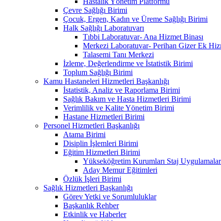
Hastalık Yönetim Platformu
Çevre Sağlığı Birimi
Çocuk, Ergen, Kadın ve Üreme Sağlığı Birimi
Halk Sağlığı Laboratuvarı
Tıbbi Laboratuvar- Ana Hizmet Binası
Merkezi Laboratuvar- Perihan Gizer Ek Hiz
Talasemi Tanı Merkezi
İzleme, Değerlendirme ve İstatistik Birimi
Toplum Sağlığı Birimi
Kamu Hastaneleri Hizmetleri Başkanlığı
İstatistik, Analiz ve Raporlama Birimi
Sağlık Bakım ve Hasta Hizmetleri Birimi
Verimlilik ve Kalite Yönetim Birimi
Hastane Hizmetleri Birimi
Personel Hizmetleri Başkanlığı
Atama Birimi
Disiplin İşlemleri Birimi
Eğitim Hizmetleri Birimi
Yükseköğretim Kurumları Staj Uygulamalar
Aday Memur Eğitimleri
Özlük İşleri Birimi
Sağlık Hizmetleri Başkanlığı
Görev Yetki ve Sorumluluklar
Başkanlık Rehber
Etkinlik ve Haberler