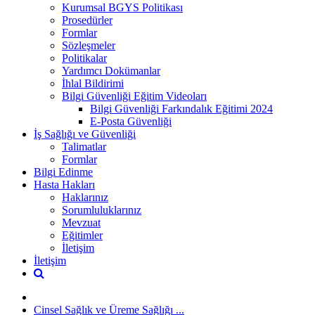
Kurumsal BGYS Politikası
Prosedürler
Formlar
Sözleşmeler
Politikalar
Yardımcı Dokümanlar
İhlal Bildirimi
Bilgi Güvenliği Eğitim Videoları
Bilgi Güvenliği Farkındalık Eğitimi 2024
E-Posta Güvenliği
İş Sağlığı ve Güvenliği
Talimatlar
Formlar
Bilgi Edinme
Hasta Hakları
Haklarınız
Sorumluluklarınız
Mevzuat
Eğitimler
İletişim
İletişim
Cinsel Sağlık ve Üreme Sağlığı ...