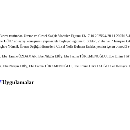
irimi tarafından Üreme ve Cinsel Sağlık Modüler Eğitimi 13-17.10.2025/24-28.11.2025/15-19
ÖK’ ün açılış konuşması yapmasıyla başlayan eğitime 6 doktor, 2 ebe ve 7 hemşire katılmış
lere Yönelik Üreme Sağlığı Hizmetleri, Cinsel Yolla Bulaşan Enfeksiyonları içeren 5 modül sunu
UZ, Ebe Emine ÖZDAMAR, Ebe Nilgün ERİŞ, Ebe Fatma TÜRKMENOĞLU, Ebe Emine H
Ebe Nilgün ERİŞ, Ebe Fatma TÜRKMENOĞLU, Ebe Emine HAYTAOĞLU ve Hemşire Tuba E
Uygulamalar