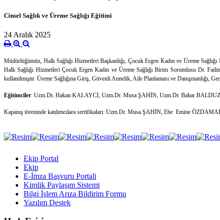
Cinsel Sağlık ve Üreme Sağlığı Eğitimi
24 Aralık 2025
Müdürlüğümüz, Halk Sağlığı Hizmetleri Başkanlığı, Çocuk Ergen Kadın ve Üreme Sağlığı B
Halk Sağlığı Hizmetleri Çocuk Ergen Kadın ve Üreme Sağlığı Birim Sorumlusu Dr. Fadime G
kullanılmıştır. Üreme Sağlığına Giriş, Güvenli Annelik, Aile Planlaması ve Danışmanlığı, Genç
Eğitimciler
: Uzm.Dr. Hakan KALAYCI, Uzm.Dr. Musa ŞAHİN, Uzm.Dr. Bahar BALD
Kapanış töreninde katılımcılara sertifikaları:
Uzm.Dr. Musa ŞAHİN, Ebe Emine ÖZDAMAR, 
Ekip Portal
Ekip
E-İmza Başvuru Portali
Kimlik Paylaşım Sistemi
Bilgi İşlem Arıza Bildirim Formu
Yazılım Destek