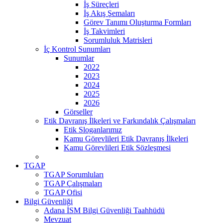
İş Süreçleri
İş Akış Şemaları
Görev Tanımı Oluşturma Formları
İş Takvimleri
Sorumluluk Matrisleri
İç Kontrol Sunumları
Sunumlar
2022
2023
2024
2025
2026
Görseller
Etik Davranış İlkeleri ve Farkındalık Çalışmaları
Etik Sloganlarımız
Kamu Görevlileri Etik Davranış İlkeleri
Kamu Görevlileri Etik Sözleşmesi
TGAP
TGAP Sorumluları
TGAP Çalışmaları
TGAP Ofisi
Bilgi Güvenliği
Adana İSM Bilgi Güvenliği Taahhüdü
Mevzuat