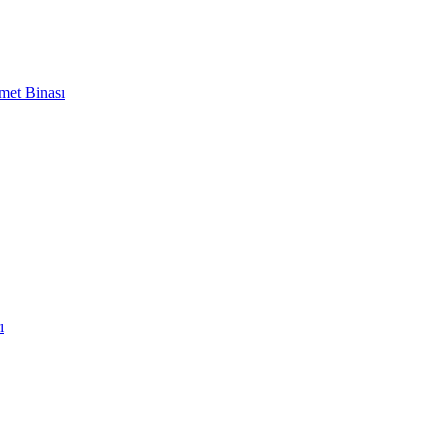
met Binası
ı