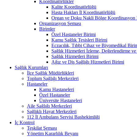
Koordinatörlükler
Kalite Koordinatörlüğü
Hasta Hakları İl Koordinatörlüğü
Organ ve Doku Nakli Bölge Koordinasyon 
Organizasyon Şeması
Birimler
Özel Hastaneler Birimi
Kamu Sağlık Tesisleri Birimi
Eczacılık, Tıbbi Cihaz ve Biyomedikal Biri
Sağlık Hizmetleri İzleme, Değerlendirme ve
Sağlık Hizmetleri Birimi
Ağız ve Diş Sağlığı Hizmetleri Birimi
Sağlık Kurumları
İlçe Sağlık Müdürlükleri
Toplum Sağlığı Merkezleri
Hastaneler
Kamu Hastaneleri
Özel Hastaneler
Üniversite Hastaneleri
Aile Sağlığı Merkezleri
Sağlıklı Hayat Merkezleri
112 İl Ambulans Servisi Başhekimliği
İç Kontrol
Teşkilat Şeması
Yönetim Kararlılık Beyanı