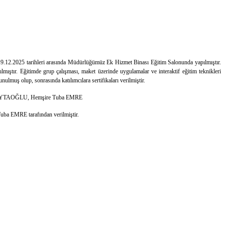
.12.2025 tarihleri arasında Müdürlüğümüz Ek Hizmet Binası Eğitim Salonunda yapılmıştır.
tır. Eğitimde grup çalışması, maket üzerinde uygulamalar ve interaktif eğitim teknikleri
lmuş olup, sonrasında katılımcılara sertifikaları verilmiştir.
AYTAOĞLU, Hemşire Tuba EMRE
MRE tarafından verilmiştir.