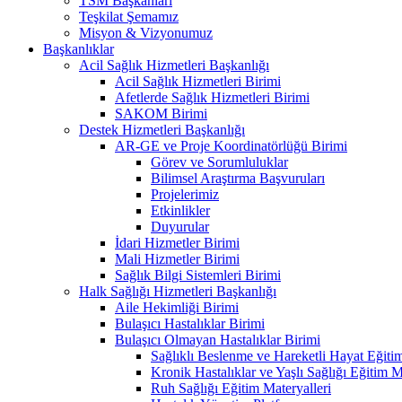
TSM Başkanları
Teşkilat Şemamız
Misyon & Vizyonumuz
Başkanlıklar
Acil Sağlık Hizmetleri Başkanlığı
Acil Sağlık Hizmetleri Birimi
Afetlerde Sağlık Hizmetleri Birimi
SAKOM Birimi
Destek Hizmetleri Başkanlığı
AR-GE ve Proje Koordinatörlüğü Birimi
Görev ve Sorumluluklar
Bilimsel Araştırma Başvuruları
Projelerimiz
Etkinlikler
Duyurular
İdari Hizmetler Birimi
Mali Hizmetler Birimi
Sağlık Bilgi Sistemleri Birimi
Halk Sağlığı Hizmetleri Başkanlığı
Aile Hekimliği Birimi
Bulaşıcı Hastalıklar Birimi
Bulaşıcı Olmayan Hastalıklar Birimi
Sağlıklı Beslenme ve Hareketli Hayat Eğitim
Kronik Hastalıklar ve Yaşlı Sağlığı Eğitim M
Ruh Sağlığı Eğitim Materyalleri