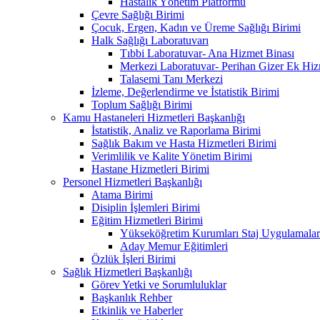
Hastalık Yönetim Platformu
Çevre Sağlığı Birimi
Çocuk, Ergen, Kadın ve Üreme Sağlığı Birimi
Halk Sağlığı Laboratuvarı
Tıbbi Laboratuvar- Ana Hizmet Binası
Merkezi Laboratuvar- Perihan Gizer Ek Hiz
Talasemi Tanı Merkezi
İzleme, Değerlendirme ve İstatistik Birimi
Toplum Sağlığı Birimi
Kamu Hastaneleri Hizmetleri Başkanlığı
İstatistik, Analiz ve Raporlama Birimi
Sağlık Bakım ve Hasta Hizmetleri Birimi
Verimlilik ve Kalite Yönetim Birimi
Hastane Hizmetleri Birimi
Personel Hizmetleri Başkanlığı
Atama Birimi
Disiplin İşlemleri Birimi
Eğitim Hizmetleri Birimi
Yükseköğretim Kurumları Staj Uygulamalar
Aday Memur Eğitimleri
Özlük İşleri Birimi
Sağlık Hizmetleri Başkanlığı
Görev Yetki ve Sorumluluklar
Başkanlık Rehber
Etkinlik ve Haberler