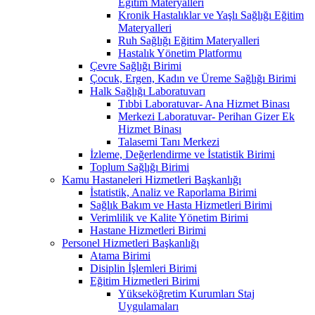
Eğitim Materyalleri
Kronik Hastalıklar ve Yaşlı Sağlığı Eğitim
Materyalleri
Ruh Sağlığı Eğitim Materyalleri
Hastalık Yönetim Platformu
Çevre Sağlığı Birimi
Çocuk, Ergen, Kadın ve Üreme Sağlığı Birimi
Halk Sağlığı Laboratuvarı
Tıbbi Laboratuvar- Ana Hizmet Binası
Merkezi Laboratuvar- Perihan Gizer Ek
Hizmet Binası
Talasemi Tanı Merkezi
İzleme, Değerlendirme ve İstatistik Birimi
Toplum Sağlığı Birimi
Kamu Hastaneleri Hizmetleri Başkanlığı
İstatistik, Analiz ve Raporlama Birimi
Sağlık Bakım ve Hasta Hizmetleri Birimi
Verimlilik ve Kalite Yönetim Birimi
Hastane Hizmetleri Birimi
Personel Hizmetleri Başkanlığı
Atama Birimi
Disiplin İşlemleri Birimi
Eğitim Hizmetleri Birimi
Yükseköğretim Kurumları Staj
Uygulamaları