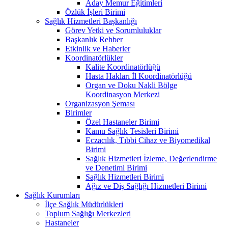
Aday Memur Eğitimleri
Özlük İşleri Birimi
Sağlık Hizmetleri Başkanlığı
Görev Yetki ve Sorumluluklar
Başkanlık Rehber
Etkinlik ve Haberler
Koordinatörlükler
Kalite Koordinatörlüğü
Hasta Hakları İl Koordinatörlüğü
Organ ve Doku Nakli Bölge
Koordinasyon Merkezi
Organizasyon Şeması
Birimler
Özel Hastaneler Birimi
Kamu Sağlık Tesisleri Birimi
Eczacılık, Tıbbi Cihaz ve Biyomedikal
Birimi
Sağlık Hizmetleri İzleme, Değerlendirme
ve Denetimi Birimi
Sağlık Hizmetleri Birimi
Ağız ve Diş Sağlığı Hizmetleri Birimi
Sağlık Kurumları
İlçe Sağlık Müdürlükleri
Toplum Sağlığı Merkezleri
Hastaneler