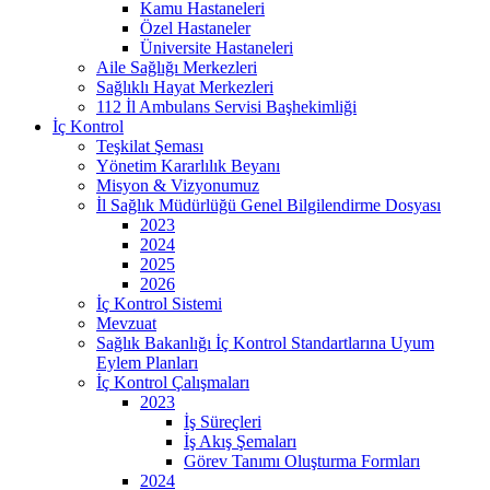
Kamu Hastaneleri
Özel Hastaneler
Üniversite Hastaneleri
Aile Sağlığı Merkezleri
Sağlıklı Hayat Merkezleri
112 İl Ambulans Servisi Başhekimliği
İç Kontrol
Teşkilat Şeması
Yönetim Kararlılık Beyanı
Misyon & Vizyonumuz
İl Sağlık Müdürlüğü Genel Bilgilendirme Dosyası
2023
2024
2025
2026
İç Kontrol Sistemi
Mevzuat
Sağlık Bakanlığı İç Kontrol Standartlarına Uyum
Eylem Planları
İç Kontrol Çalışmaları
2023
İş Süreçleri
İş Akış Şemaları
Görev Tanımı Oluşturma Formları
2024