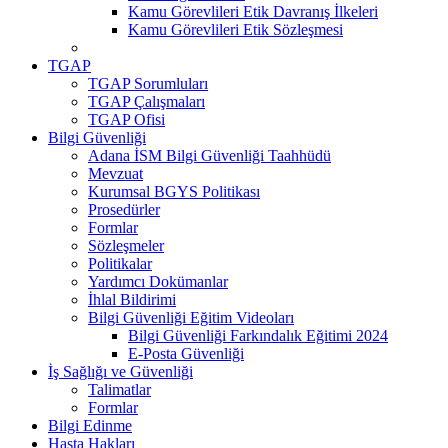
Kamu Görevlileri Etik Davranış İlkeleri
Kamu Görevlileri Etik Sözleşmesi
TGAP
TGAP Sorumluları
TGAP Çalışmaları
TGAP Ofisi
Bilgi Güvenliği
Adana İSM Bilgi Güvenliği Taahhüdü
Mevzuat
Kurumsal BGYS Politikası
Prosedürler
Formlar
Sözleşmeler
Politikalar
Yardımcı Dokümanlar
İhlal Bildirimi
Bilgi Güvenliği Eğitim Videoları
Bilgi Güvenliği Farkındalık Eğitimi 2024
E-Posta Güvenliği
İş Sağlığı ve Güvenliği
Talimatlar
Formlar
Bilgi Edinme
Hasta Hakları