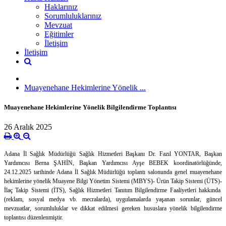
Haklarınız
Sorumluluklarınız
Mevzuat
Eğitimler
İletişim
İletişim
Muayenehane Hekimlerine Yönelik ...
Muayenehane Hekimlerine Yönelik Bilgilendirme Toplantısı
26 Aralık 2025
Adana İl Sağlık Müdürlüğü Sağlık Hizmetleri Başkanı Dr. Fazıl YONTAR, Başkan
Yardımcısı Berna ŞAHİN, Başkan Yardımcısı Ayşe BEBEK koordinatörlüğünde,
24.12.2025 tarihinde Adana İl Sağlık Müdürlüğü toplantı salonunda genel muayenehane
hekimlerine yönelik Muayene Bilgi Yönetim Sistemi (MBYS)- Ürün Takip Sistemi (ÜTS)-
İlaç Takip Sistemi (İTS), Sağlık Hizmetleri Tanıtım Bilgilendirme Faaliyetleri hakkında
(reklam, sosyal medya vb. mecralarda), uygulamalarda yaşanan sorunlar, güncel
mevzuatlar, sorumluluklar ve dikkat edilmesi gereken hususlara yönelik bilgilendirme
toplantısı düzenlenmiştir.