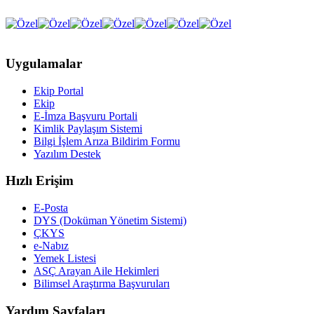
Uygulamalar
Ekip Portal
Ekip
E-İmza Başvuru Portali
Kimlik Paylaşım Sistemi
Bilgi İşlem Arıza Bildirim Formu
Yazılım Destek
Hızlı Erişim
E-Posta
DYS (Doküman Yönetim Sistemi)
ÇKYS
e-Nabız
Yemek Listesi
ASÇ Arayan Aile Hekimleri
Bilimsel Araştırma Başvuruları
Yardım Sayfaları