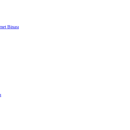
met Binası
ı