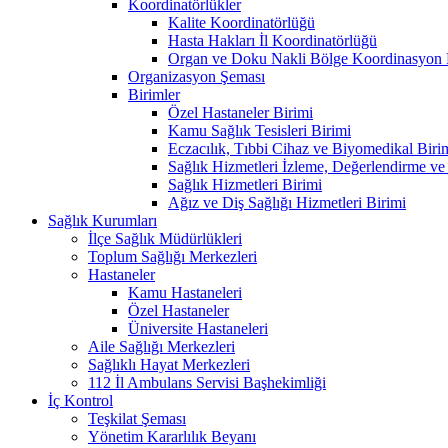
Koordinatörlükler
Kalite Koordinatörlüğü
Hasta Hakları İl Koordinatörlüğü
Organ ve Doku Nakli Bölge Koordinasyon 
Organizasyon Şeması
Birimler
Özel Hastaneler Birimi
Kamu Sağlık Tesisleri Birimi
Eczacılık, Tıbbi Cihaz ve Biyomedikal Biri
Sağlık Hizmetleri İzleme, Değerlendirme ve
Sağlık Hizmetleri Birimi
Ağız ve Diş Sağlığı Hizmetleri Birimi
Sağlık Kurumları
İlçe Sağlık Müdürlükleri
Toplum Sağlığı Merkezleri
Hastaneler
Kamu Hastaneleri
Özel Hastaneler
Üniversite Hastaneleri
Aile Sağlığı Merkezleri
Sağlıklı Hayat Merkezleri
112 İl Ambulans Servisi Başhekimliği
İç Kontrol
Teşkilat Şeması
Yönetim Kararlılık Beyanı