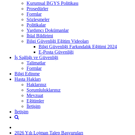
Kurumsal BGYS Politikası
Prosedürler
Formlar
Sözleşmeler
Politikalar
Yardımcı Dokümanlar
İhlal Bildirimi
Bilgi Güvenliği Eğitim Videoları
Bilgi Güvenliği Farkındalık Eğitimi 2024
E-Posta Güvenliği
İş Sağlığı ve Güvenliği
Talimatlar
Formlar
Bilgi Edinme
Hasta Hakları
Haklarınız
Sorumluluklarınız
Mevzuat
Eğitimler
İletişim
İletişim
2026 Yılı Lojman Talep Başvuruları