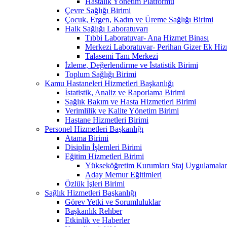
Hastalık Yönetim Platformu
Çevre Sağlığı Birimi
Çocuk, Ergen, Kadın ve Üreme Sağlığı Birimi
Halk Sağlığı Laboratuvarı
Tıbbi Laboratuvar- Ana Hizmet Binası
Merkezi Laboratuvar- Perihan Gizer Ek Hiz
Talasemi Tanı Merkezi
İzleme, Değerlendirme ve İstatistik Birimi
Toplum Sağlığı Birimi
Kamu Hastaneleri Hizmetleri Başkanlığı
İstatistik, Analiz ve Raporlama Birimi
Sağlık Bakım ve Hasta Hizmetleri Birimi
Verimlilik ve Kalite Yönetim Birimi
Hastane Hizmetleri Birimi
Personel Hizmetleri Başkanlığı
Atama Birimi
Disiplin İşlemleri Birimi
Eğitim Hizmetleri Birimi
Yükseköğretim Kurumları Staj Uygulamalar
Aday Memur Eğitimleri
Özlük İşleri Birimi
Sağlık Hizmetleri Başkanlığı
Görev Yetki ve Sorumluluklar
Başkanlık Rehber
Etkinlik ve Haberler