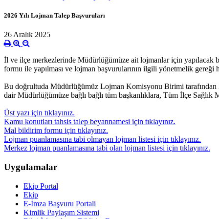
2026 Yılı Lojman Talep Başvuruları
26 Aralık 2025
İl ve ilçe merkezlerinde Müdürlüğümüze ait lojmanlar için yapılacak
formu ile yapılması ve lojman başvurularının ilgili yönetmelik gereği 
Bu doğrultuda Müdürlüğümüz Lojman Komisyonu Birimi tarafından 2026
dair Müdürlüğümüze bağlı bağlı tüm başkanlıklara, Tüm İlçe Sağlık M
Üst yazı için tıklayınız.
Kamu konutları tahsis talep beyannamesi için tıklayınız.
Mal bildirim formu için tıklayınız.
Lojman puanlamasına tabi olmayan lojman listesi için tıklayınız.
Merkez lojman puanlamasına tabi olan lojman listesi için tıklayınız.
Uygulamalar
Ekip Portal
Ekip
E-İmza Başvuru Portali
Kimlik Paylaşım Sistemi