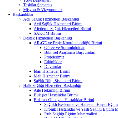
TSM Başkanları
Teşkilat Şemamız
Misyon & Vizyonumuz
Başkanlıklar
Acil Sağlık Hizmetleri Başkanlığı
Acil Sağlık Hizmetleri Birimi
Afetlerde Sağlık Hizmetleri Birimi
SAKOM Birimi
Destek Hizmetleri Başkanlığı
AR-GE ve Proje Koordinatörlüğü Birimi
Görev ve Sorumluluklar
Bilimsel Araştırma Başvuruları
Projelerimiz
Etkinlikler
Duyurular
İdari Hizmetler Birimi
Mali Hizmetler Birimi
Sağlık Bilgi Sistemleri Birimi
Halk Sağlığı Hizmetleri Başkanlığı
Aile Hekimliği Birimi
Bulaşıcı Hastalıklar Birimi
Bulaşıcı Olmayan Hastalıklar Birimi
Sağlıklı Beslenme ve Hareketli Hayat Eğitim
Kronik Hastalıklar ve Yaşlı Sağlığı Eğitim M
Ruh Sağlığı Eğitim Materyalleri