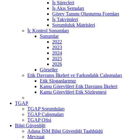
İş Süreçleri
İş Akış Şemaları
Görev Tanımı Oluşturma Formları
İş Takvimleri
Sorumluluk Matrisleri
İç Kontrol Sunumları
Sunumlar
2022
2023
2024
2025
2026
Görseller
Etik Davranış İlkeleri ve Farkındalık Çalışmaları
Etik Sloganlarımız
Kamu Görevlileri Etik Davranış İlkeleri
Kamu Görevlileri Etik Sözleşmesi
TGAP
TGAP Sorumluları
TGAP Çalışmaları
TGAP Ofisi
Bilgi Güvenliği
Adana İSM Bilgi Güvenliği Taahhüdü
Mevzuat