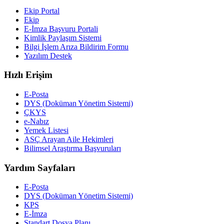
Ekip Portal
Ekip
E-İmza Başvuru Portali
Kimlik Paylaşım Sistemi
Bilgi İşlem Arıza Bildirim Formu
Yazılım Destek
Hızlı Erişim
E-Posta
DYS (Doküman Yönetim Sistemi)
ÇKYS
e-Nabız
Yemek Listesi
ASÇ Arayan Aile Hekimleri
Bilimsel Araştırma Başvuruları
Yardım Sayfaları
E-Posta
DYS (Doküman Yönetim Sistemi)
KPS
E-İmza
Standart Dosya Planı