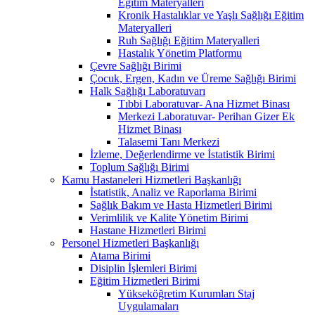
Eğitim Materyalleri
Kronik Hastalıklar ve Yaşlı Sağlığı Eğitim
Materyalleri
Ruh Sağlığı Eğitim Materyalleri
Hastalık Yönetim Platformu
Çevre Sağlığı Birimi
Çocuk, Ergen, Kadın ve Üreme Sağlığı Birimi
Halk Sağlığı Laboratuvarı
Tıbbi Laboratuvar- Ana Hizmet Binası
Merkezi Laboratuvar- Perihan Gizer Ek
Hizmet Binası
Talasemi Tanı Merkezi
İzleme, Değerlendirme ve İstatistik Birimi
Toplum Sağlığı Birimi
Kamu Hastaneleri Hizmetleri Başkanlığı
İstatistik, Analiz ve Raporlama Birimi
Sağlık Bakım ve Hasta Hizmetleri Birimi
Verimlilik ve Kalite Yönetim Birimi
Hastane Hizmetleri Birimi
Personel Hizmetleri Başkanlığı
Atama Birimi
Disiplin İşlemleri Birimi
Eğitim Hizmetleri Birimi
Yükseköğretim Kurumları Staj
Uygulamaları