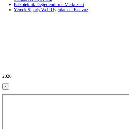
Psikoteknik Değerlendirme Merkezleri
Yemek Sipariş Web Uygulaması Kılavuz
2026
×