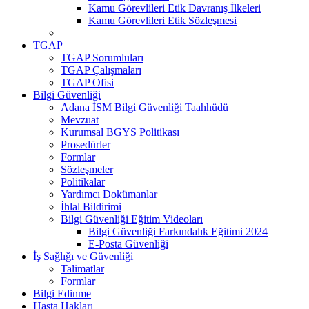
Kamu Görevlileri Etik Davranış İlkeleri
Kamu Görevlileri Etik Sözleşmesi
TGAP
TGAP Sorumluları
TGAP Çalışmaları
TGAP Ofisi
Bilgi Güvenliği
Adana İSM Bilgi Güvenliği Taahhüdü
Mevzuat
Kurumsal BGYS Politikası
Prosedürler
Formlar
Sözleşmeler
Politikalar
Yardımcı Dokümanlar
İhlal Bildirimi
Bilgi Güvenliği Eğitim Videoları
Bilgi Güvenliği Farkındalık Eğitimi 2024
E-Posta Güvenliği
İş Sağlığı ve Güvenliği
Talimatlar
Formlar
Bilgi Edinme
Hasta Hakları