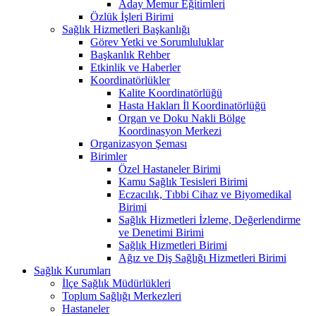
Aday Memur Eğitimleri
Özlük İşleri Birimi
Sağlık Hizmetleri Başkanlığı
Görev Yetki ve Sorumluluklar
Başkanlık Rehber
Etkinlik ve Haberler
Koordinatörlükler
Kalite Koordinatörlüğü
Hasta Hakları İl Koordinatörlüğü
Organ ve Doku Nakli Bölge
Koordinasyon Merkezi
Organizasyon Şeması
Birimler
Özel Hastaneler Birimi
Kamu Sağlık Tesisleri Birimi
Eczacılık, Tıbbi Cihaz ve Biyomedikal
Birimi
Sağlık Hizmetleri İzleme, Değerlendirme
ve Denetimi Birimi
Sağlık Hizmetleri Birimi
Ağız ve Diş Sağlığı Hizmetleri Birimi
Sağlık Kurumları
İlçe Sağlık Müdürlükleri
Toplum Sağlığı Merkezleri
Hastaneler