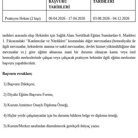
BAŞVURU
TARİHLERİ
TARİHLERİ
Pratisyen Hekim (2 kişi)
06.04.2026 - 17.04.2026
03.08.2026 - 04.12.2026
tarihleri arasında olup
Hekimler için
Sağlık Alanı Sertifikalı Eğitim Standartları 6. Maddesi
1. Fıkrasındaki ‘’Katılımcılar ve Nitelikleri’’ kısmındaki diğer mevzuatlara (hemodiyaliz ile
ilgili mevzuatlar, hekimlerin atanma ve nakil mevzuatları, devlet hizmet yükümlülüğüne dair
mevzuatlar vs.) göre eğitim almasına mani bir durumu olmayan kamu veya özel
hemodiyaliz merkezlerinde çalışan veya çalışacak pratisyen hekimler ilgili eğitim merkezine
başvuru
yapabilecektir.
Başvuru evrakları;
1) Başvuru Dilekçesi,
2) Diyaliz Eğitim Başvuru Formu,
3) Kurum Amirince Onaylı Diploma Örneği,
4) Hiçbir yerde çalışmayanlar için bu durumu bildiren belge ve diploma örneği,
5) Kurum/Merkez tarafından düzenlenecek gerekçeli ihtiyaç yazısı