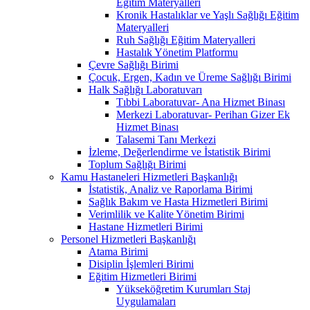
Eğitim Materyalleri
Kronik Hastalıklar ve Yaşlı Sağlığı Eğitim
Materyalleri
Ruh Sağlığı Eğitim Materyalleri
Hastalık Yönetim Platformu
Çevre Sağlığı Birimi
Çocuk, Ergen, Kadın ve Üreme Sağlığı Birimi
Halk Sağlığı Laboratuvarı
Tıbbi Laboratuvar- Ana Hizmet Binası
Merkezi Laboratuvar- Perihan Gizer Ek
Hizmet Binası
Talasemi Tanı Merkezi
İzleme, Değerlendirme ve İstatistik Birimi
Toplum Sağlığı Birimi
Kamu Hastaneleri Hizmetleri Başkanlığı
İstatistik, Analiz ve Raporlama Birimi
Sağlık Bakım ve Hasta Hizmetleri Birimi
Verimlilik ve Kalite Yönetim Birimi
Hastane Hizmetleri Birimi
Personel Hizmetleri Başkanlığı
Atama Birimi
Disiplin İşlemleri Birimi
Eğitim Hizmetleri Birimi
Yükseköğretim Kurumları Staj
Uygulamaları