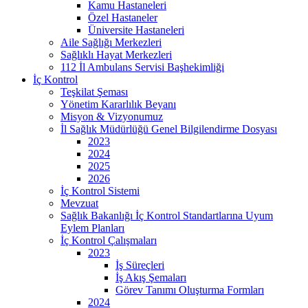
Kamu Hastaneleri
Özel Hastaneler
Üniversite Hastaneleri
Aile Sağlığı Merkezleri
Sağlıklı Hayat Merkezleri
112 İl Ambulans Servisi Başhekimliği
İç Kontrol
Teşkilat Şeması
Yönetim Kararlılık Beyanı
Misyon & Vizyonumuz
İl Sağlık Müdürlüğü Genel Bilgilendirme Dosyası
2023
2024
2025
2026
İç Kontrol Sistemi
Mevzuat
Sağlık Bakanlığı İç Kontrol Standartlarına Uyum
Eylem Planları
İç Kontrol Çalışmaları
2023
İş Süreçleri
İş Akış Şemaları
Görev Tanımı Oluşturma Formları
2024