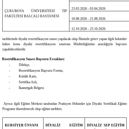
23.03.2026 - 03.04.2026
ÇUKUROVA ÜNİVERSİTESİ TIP
FAKÜLTESİ BALCALI HASTANESİ
10.08.2026 - 21.08.2026
12.10.2026 - 23.10.2026
tarihlerinde diyaliz resertifikasyon sınavı yapılacak olup İlimizde görev yapan ilgili hekimler
bahse konu diyaliz resertifikasyon sınavına Müdürlüğümüz aracılığıyla başvuru
yapabileceklerdir.
Resertifikasyon Sınavı Başvuru Evrakları:
- Dilekçe,
- Resertifikasyon Başvuru Formu,
- Kimlik Kartı,
- Sertifika Aslı,
- İkametgah Belgesi.
Ayrıca ilgili Eğitim Merkezi tarafından Pratisyen Hekimler için Diyaliz Sertifikalı Eğitim
Programı düzenlenecek olup eğitim tarihleri;
DİYALİZ EĞİTİM
DİYALİZ SEP EĞİTİM
KURSİYER ÜNVANI