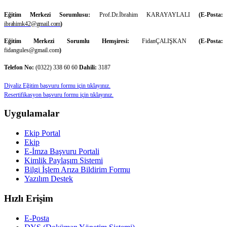
Eğitim Merkezi Sorumlusu:
Prof.Dr.
İbrahim KARAYAYLALI
(E-Posta:
ibrahimk42@gmail.com
)
Eğitim Merkezi Sorumlu Hemşiresi:
Fidan
ÇALIŞKAN
(E-Posta:
fidangules@gmail.com
)
Telefon No:
(0322) 338 60 60
Dahili:
3187
Diyaliz Eğitim başvuru formu için tıklayınız.
Resertifikasyon başvuru formu için tıklayınız.
Uygulamalar
Ekip Portal
Ekip
E-İmza Başvuru Portali
Kimlik Paylaşım Sistemi
Bilgi İşlem Arıza Bildirim Formu
Yazılım Destek
Hızlı Erişim
E-Posta