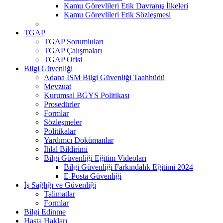
Kamu Görevlileri Etik Davranış İlkeleri
Kamu Görevlileri Etik Sözleşmesi
TGAP
TGAP Sorumluları
TGAP Çalışmaları
TGAP Ofisi
Bilgi Güvenliği
Adana İSM Bilgi Güvenliği Taahhüdü
Mevzuat
Kurumsal BGYS Politikası
Prosedürler
Formlar
Sözleşmeler
Politikalar
Yardımcı Dokümanlar
İhlal Bildirimi
Bilgi Güvenliği Eğitim Videoları
Bilgi Güvenliği Farkındalık Eğitimi 2024
E-Posta Güvenliği
İş Sağlığı ve Güvenliği
Talimatlar
Formlar
Bilgi Edinme
Hasta Hakları