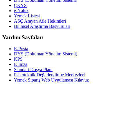
DYS (Doküman Yönetim Sistemi)
ÇKYS
e-Nabız
Yemek Listesi
ASÇ Arayan Aile Hekimleri
Bilimsel Araştırma Başvuruları
Yardım Sayfaları
E-Posta
DYS (Doküman Yönetim Sistemi)
KPS
E-İmza
Standart Dosya Planı
Psikoteknik Değerlendirme Merkezleri
Yemek Sipariş Web Uygulaması Kılavuz