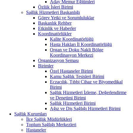
Aday Memur Eğitimleri
Özlük İşleri Birimi
Sağlık Hizmetleri Başkanlığı
Görev Yetki ve Sorumluluklar
Başkanlık Rehber
Etkinlik ve Haberler
Koordinatörlükler
Kalite Koordinatörlüğü
Hasta Hakları İl Koordinatörlüğü
Organ ve Doku Nakli Bölge
Koordinasyon Merkezi
Organizasyon Şeması
Birimler
Özel Hastaneler Birimi
Kamu Sağlık Tesisleri Birimi
Eczacılık, Tıbbi Cihaz ve Biyomedikal
Birimi
Sağlık Hizmetleri İzleme, Değerlendirme
ve Denetimi Birimi
Sağlık Hizmetleri Birimi
Ağız ve Diş Sağlığı Hizmetleri Birimi
Sağlık Kurumları
İlçe Sağlık Müdürlükleri
Toplum Sağlığı Merkezleri
Hastaneler