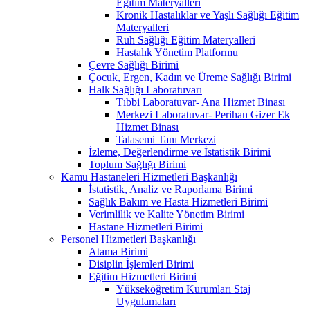
Eğitim Materyalleri
Kronik Hastalıklar ve Yaşlı Sağlığı Eğitim
Materyalleri
Ruh Sağlığı Eğitim Materyalleri
Hastalık Yönetim Platformu
Çevre Sağlığı Birimi
Çocuk, Ergen, Kadın ve Üreme Sağlığı Birimi
Halk Sağlığı Laboratuvarı
Tıbbi Laboratuvar- Ana Hizmet Binası
Merkezi Laboratuvar- Perihan Gizer Ek
Hizmet Binası
Talasemi Tanı Merkezi
İzleme, Değerlendirme ve İstatistik Birimi
Toplum Sağlığı Birimi
Kamu Hastaneleri Hizmetleri Başkanlığı
İstatistik, Analiz ve Raporlama Birimi
Sağlık Bakım ve Hasta Hizmetleri Birimi
Verimlilik ve Kalite Yönetim Birimi
Hastane Hizmetleri Birimi
Personel Hizmetleri Başkanlığı
Atama Birimi
Disiplin İşlemleri Birimi
Eğitim Hizmetleri Birimi
Yükseköğretim Kurumları Staj
Uygulamaları