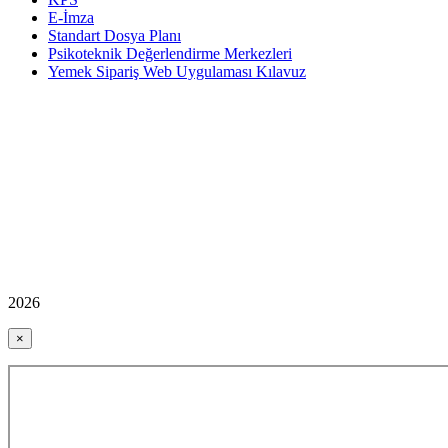
E-İmza
Standart Dosya Planı
Psikoteknik Değerlendirme Merkezleri
Yemek Sipariş Web Uygulaması Kılavuz
2026
×