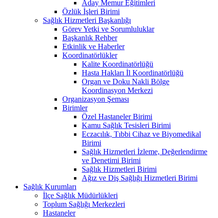
Aday Memur Eğitimleri
Özlük İşleri Birimi
Sağlık Hizmetleri Başkanlığı
Görev Yetki ve Sorumluluklar
Başkanlık Rehber
Etkinlik ve Haberler
Koordinatörlükler
Kalite Koordinatörlüğü
Hasta Hakları İl Koordinatörlüğü
Organ ve Doku Nakli Bölge
Koordinasyon Merkezi
Organizasyon Şeması
Birimler
Özel Hastaneler Birimi
Kamu Sağlık Tesisleri Birimi
Eczacılık, Tıbbi Cihaz ve Biyomedikal
Birimi
Sağlık Hizmetleri İzleme, Değerlendirme
ve Denetimi Birimi
Sağlık Hizmetleri Birimi
Ağız ve Diş Sağlığı Hizmetleri Birimi
Sağlık Kurumları
İlçe Sağlık Müdürlükleri
Toplum Sağlığı Merkezleri
Hastaneler