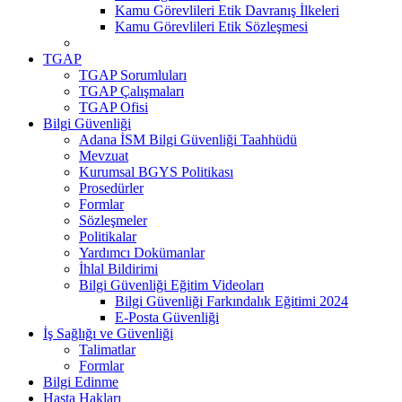
Kamu Görevlileri Etik Davranış İlkeleri
Kamu Görevlileri Etik Sözleşmesi
TGAP
TGAP Sorumluları
TGAP Çalışmaları
TGAP Ofisi
Bilgi Güvenliği
Adana İSM Bilgi Güvenliği Taahhüdü
Mevzuat
Kurumsal BGYS Politikası
Prosedürler
Formlar
Sözleşmeler
Politikalar
Yardımcı Dokümanlar
İhlal Bildirimi
Bilgi Güvenliği Eğitim Videoları
Bilgi Güvenliği Farkındalık Eğitimi 2024
E-Posta Güvenliği
İş Sağlığı ve Güvenliği
Talimatlar
Formlar
Bilgi Edinme
Hasta Hakları