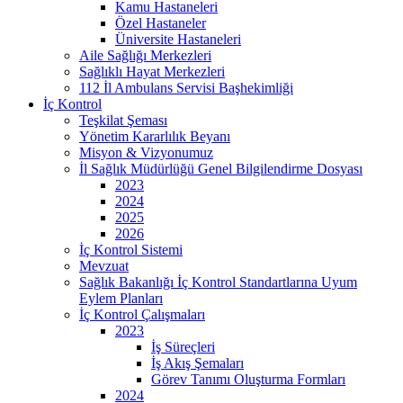
Kamu Hastaneleri
Özel Hastaneler
Üniversite Hastaneleri
Aile Sağlığı Merkezleri
Sağlıklı Hayat Merkezleri
112 İl Ambulans Servisi Başhekimliği
İç Kontrol
Teşkilat Şeması
Yönetim Kararlılık Beyanı
Misyon & Vizyonumuz
İl Sağlık Müdürlüğü Genel Bilgilendirme Dosyası
2023
2024
2025
2026
İç Kontrol Sistemi
Mevzuat
Sağlık Bakanlığı İç Kontrol Standartlarına Uyum
Eylem Planları
İç Kontrol Çalışmaları
2023
İş Süreçleri
İş Akış Şemaları
Görev Tanımı Oluşturma Formları
2024