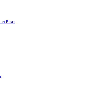
met Binası
ı