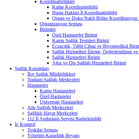
Koordinatörlükler
Kalite Koordinatörlüğü
Hasta Hakları İl Koordinatörlüğü
Organ ve Doku Nakli Bölge Koordinasyon 
Organizasyon Şeması
Birimler
Özel Hastaneler Birimi
Kamu Sağlık Tesisleri Birimi
Eczacılık, Tıbbi Cihaz ve Biyomedikal Biri
Sağlık Hizmetleri İzleme, Değerlendirme ve
Sağlık Hizmetleri Birimi
Ağız ve Diş Sağlığı Hizmetleri Birimi
Sağlık Kurumları
İlçe Sağlık Müdürlükleri
Toplum Sağlığı Merkezleri
Hastaneler
Kamu Hastaneleri
Özel Hastaneler
Üniversite Hastaneleri
Aile Sağlığı Merkezleri
Sağlıklı Hayat Merkezleri
112 İl Ambulans Servisi Başhekimliği
İç Kontrol
Teşkilat Şeması
Yönetim Kararlılık Beyanı