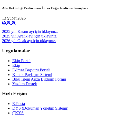
Aile Hekimliği Performans İtiraz Değerlendirme Sonuçları
13 Şubat 2026
2025 yılı Kasım ayı için tıklayınız.
2025 yılı Aralık ayı için tıklayınız.
2026 yılı Ocak ayı için tıklayınız.
Uygulamalar
Ekip Portal
Ekip
E-İmza Başvuru Portali
Kimlik Paylaşım Sistemi
Bilgi İşlem Arıza Bildirim Formu
Yazılım Destek
Hızlı Erişim
E-Posta
DYS (Doküman Yönetim Sistemi)
ÇKYS