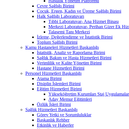
Hastalık Yönetim Platformu
Çevre Sağlığı Birimi
Çocuk, Ergen, Kadın ve Üreme Sağlığı Birimi
Halk Sağlığı Laboratuvarı
Tıbbi Laboratuvar- Ana Hizmet Binası
Merkezi Laboratuvar- Perihan Gizer Ek Hiz
Talasemi Tanı Merkezi
İzleme, Değerlendirme ve İstatistik Birimi
Toplum Sağlığı Birimi
Kamu Hastaneleri Hizmetleri Başkanlığı
İstatistik, Analiz ve Raporlama Birimi
Sağlık Bakım ve Hasta Hizmetleri Birimi
Verimlilik ve Kalite Yönetim Birimi
Hastane Hizmetleri Birimi
Personel Hizmetleri Başkanlığı
Atama Birimi
Disiplin İşlemleri Birimi
Eğitim Hizmetleri Birimi
Yükseköğretim Kurumları Staj Uygulamalar
Aday Memur Eğitimleri
Özlük İşleri Birimi
Sağlık Hizmetleri Başkanlığı
Görev Yetki ve Sorumluluklar
Başkanlık Rehber
Etkinlik ve Haberler