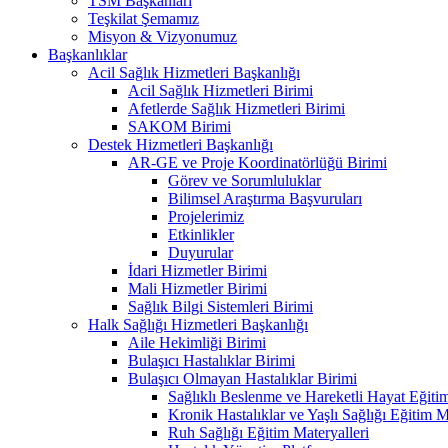
TSM Başkanları
Teşkilat Şemamız
Misyon & Vizyonumuz
Başkanlıklar
Acil Sağlık Hizmetleri Başkanlığı
Acil Sağlık Hizmetleri Birimi
Afetlerde Sağlık Hizmetleri Birimi
SAKOM Birimi
Destek Hizmetleri Başkanlığı
AR-GE ve Proje Koordinatörlüğü Birimi
Görev ve Sorumluluklar
Bilimsel Araştırma Başvuruları
Projelerimiz
Etkinlikler
Duyurular
İdari Hizmetler Birimi
Mali Hizmetler Birimi
Sağlık Bilgi Sistemleri Birimi
Halk Sağlığı Hizmetleri Başkanlığı
Aile Hekimliği Birimi
Bulaşıcı Hastalıklar Birimi
Bulaşıcı Olmayan Hastalıklar Birimi
Sağlıklı Beslenme ve Hareketli Hayat Eğitim
Kronik Hastalıklar ve Yaşlı Sağlığı Eğitim M
Ruh Sağlığı Eğitim Materyalleri