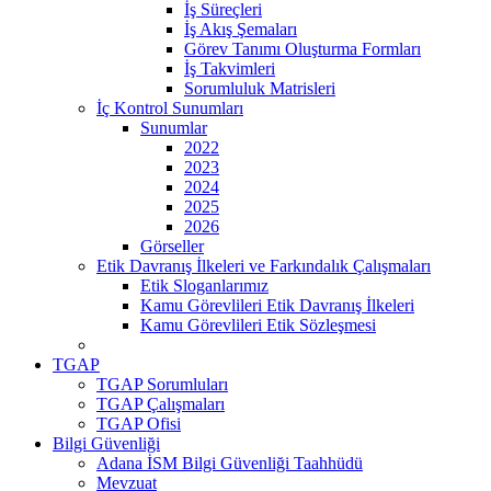
İş Süreçleri
İş Akış Şemaları
Görev Tanımı Oluşturma Formları
İş Takvimleri
Sorumluluk Matrisleri
İç Kontrol Sunumları
Sunumlar
2022
2023
2024
2025
2026
Görseller
Etik Davranış İlkeleri ve Farkındalık Çalışmaları
Etik Sloganlarımız
Kamu Görevlileri Etik Davranış İlkeleri
Kamu Görevlileri Etik Sözleşmesi
TGAP
TGAP Sorumluları
TGAP Çalışmaları
TGAP Ofisi
Bilgi Güvenliği
Adana İSM Bilgi Güvenliği Taahhüdü
Mevzuat