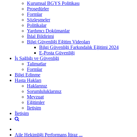
Kurumsal BGYS Politikası
Prosedürler
Formlar
Sözleşmeler
Politikalar
Yardımcı Dokümanlar
İhlal Bildirimi
Bilgi Güvenliği Eğitim Videoları
Bilgi Güvenliği Farkındalık Eğitimi 2024
E-Posta Güvenliği
İş Sağlığı ve Güvenliği
Talimatlar
Formlar
Bilgi Edinme
Hasta Hakları
Haklarınız
Sorumluluklarınız
Mevzuat
Eğitimler
İletişim
İletişim
Aile Hekimliği Performans İtiraz ...