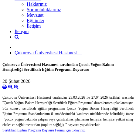
Haklarınız
Sorumluluklarınız
Mevzuat
Eğitimler
İletişim
İletişim
Çukurova Üniversitesi Hastanesi ...
Çukurova Üniversitesi Hastanesi tarafından Çocuk Yoğun Bakım
Hemşireliği Sertifikalı Eğitim Programı Duyurusu
20 Şubat 2026
Çukurova Üniversitesi Hastanesi tarafından
23.03.2026 ile 27.04.2026 tarihleri arasında
''Çocuk Yoğun Bakım Hemşireliği Sertifikalı Eğitim Programı'' düzenlenmesi planlanmıştır.
Söz konusu sertifikalı eğitim programına Çocuk Yoğun Bakım Hemşireliği Sertifikalı
Eğitim Programı Standartları'nın 6. maddesindeki katılımcı niteliklerinde belirtildiği üzere
‘’çocuk yoğun bakımda çalışan veya çalıştırılması planlanan hemşire, hemşire yetkisi almış
ebeler ve sağlık memurları (toplum sağlığı) ‘’ başvuru yapabilecektir.
Sertifikalı Eğitim Programı Başvuru Formu için tıklayınız.