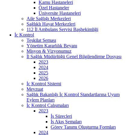
Kamu Hastaneleri
Özel Hastaneler
Üniversite Hastaneleri
Aile Sağlığı Merkezleri
Sağlıklı Hayat Merkezleri
112 İl Ambulans Servisi Başhekimliği
İç Kontrol
Teşkilat Şeması
Yönetim Kararlılık Beyanı
Misyon & Vizyonumuz
İl Sağlık Müdürlüğü Genel Bilgilendirme Dosyası
2023
2024
2025
2026
İç Kontrol Sistemi
Mevzuat
Sağlık Bakanlığı İç Kontrol Standartlarına Uyum
Eylem Planları
İç Kontrol Çalışmaları
2023
İş Süreçleri
İş Akış Şemaları
Görev Tanımı Oluşturma Formları
2024