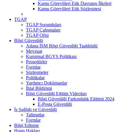
Kamu Görevlileri Etik Davranış İlkeleri
Kamu Görevlileri Etik Sözleşmesi
TGAP
TGAP Sorumluları
TGAP Çalışmaları
TGAP Ofisi
Bilgi Güvenliği
Adana İSM Bilgi Güvenliği Taahhüdü
Mevzuat
Kurumsal BGYS Politikası
Prosedürler
Formlar
Sözleşmeler
Politikalar
Yardımcı Dokümanlar
İhlal Bildirimi
Bilgi Güvenliği Eğitim Videoları
Bilgi Güvenliği Farkındalık Eğitimi 2024
E-Posta Güvenliği
İş Sağlığı ve Güvenliği
Talimatlar
Formlar
Bilgi Edinme
Hasta Hakları