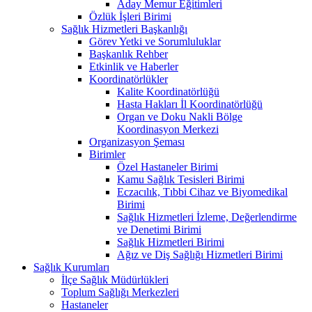
Aday Memur Eğitimleri
Özlük İşleri Birimi
Sağlık Hizmetleri Başkanlığı
Görev Yetki ve Sorumluluklar
Başkanlık Rehber
Etkinlik ve Haberler
Koordinatörlükler
Kalite Koordinatörlüğü
Hasta Hakları İl Koordinatörlüğü
Organ ve Doku Nakli Bölge
Koordinasyon Merkezi
Organizasyon Şeması
Birimler
Özel Hastaneler Birimi
Kamu Sağlık Tesisleri Birimi
Eczacılık, Tıbbi Cihaz ve Biyomedikal
Birimi
Sağlık Hizmetleri İzleme, Değerlendirme
ve Denetimi Birimi
Sağlık Hizmetleri Birimi
Ağız ve Diş Sağlığı Hizmetleri Birimi
Sağlık Kurumları
İlçe Sağlık Müdürlükleri
Toplum Sağlığı Merkezleri
Hastaneler