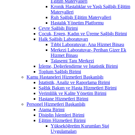
Eğitim Materyalleri
Kronik Hastalıklar ve Yaşlı Sağlığı Eğitim
Materyalleri
Ruh Sağlığı Eğitim Materyalleri
Hastalık Yönetim Platformu
Çevre Sağlığı Birimi
Çocuk, Ergen, Kadın ve Üreme Sağlığı Birimi
Halk Sağlığı Laboratuvarı
Tıbbi Laboratuvar- Ana Hizmet Binası
Merkezi Laboratuvar- Perihan Gizer Ek
Hizmet Binası
Talasemi Tanı Merkezi
İzleme, Değerlendirme ve İstatistik Birimi
Toplum Sağlığı Birimi
Kamu Hastaneleri Hizmetleri Başkanlığı
İstatistik, Analiz ve Raporlama Birimi
Sağlık Bakım ve Hasta Hizmetleri Birimi
Verimlilik ve Kalite Yönetim Birimi
Hastane Hizmetleri Birimi
Personel Hizmetleri Başkanlığı
Atama Birimi
Disiplin İşlemleri Birimi
Eğitim Hizmetleri Birimi
Yükseköğretim Kurumları Staj
Uygulamaları