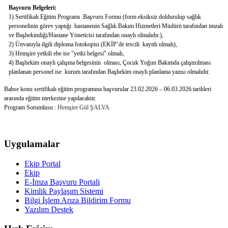
Başvuru Belgeleri:
1) Sertifikalı Eğitim Programı Başvuru Formu (form eksiksiz doldurulup sağlık
personelinin görev yaptığı hastanenin Sağlık Bakım Hizmetleri Müdürü tarafından imzalı
ve Başhekimliği/Hastane Yöneticisi tarafından onaylı olmalıdır.),
2) Ünvanıyla ilgili diploma fotokopisi (EKİP’de tescili kayıtlı olmalı),
3) Hemşire yetkili ebe ise "yetki belgesi" olmalı,
4) Başhekim onaylı çalışma belgesinin olması, Çocuk Yoğun Bakımda çalıştırılması
planlanan personel ise kurum tarafından Başhekim onaylı planlama yazısı olmalıdır.
Bahse konu sertifikalı eğitim programına başvurular 23.02.2026 – 06.03.2026 tarihleri
arasında eğitim merkezine yapılacaktır.
Program Sorumlusu :
Hemşire Gül ŞALVA
Uygulamalar
Ekip Portal
Ekip
E-İmza Başvuru Portali
Kimlik Paylaşım Sistemi
Bilgi İşlem Arıza Bildirim Formu
Yazılım Destek